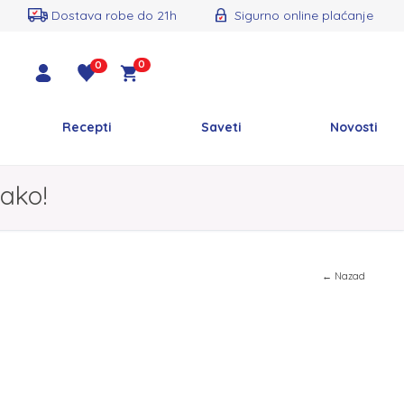
Dostava robe do 21h
Sigurno online plaćanje
0
0
Recepti
Saveti
Novosti
ako!
← Nazad