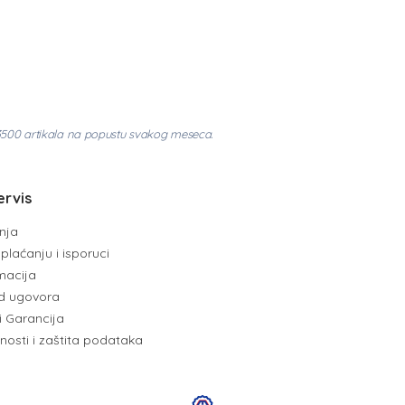
3500 artikala na popustu svakog meseca.
ervis
enja
plaćanju i isporuci
amacija
d ugovora
i Garancija
tnosti i zaštita podataka