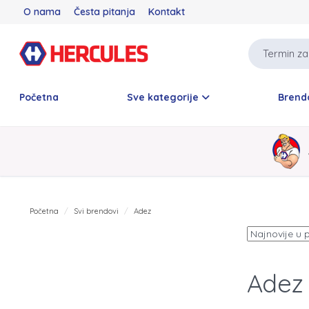
O nama
Česta pitanja
Kontakt
Početna
Sve kategorije
Brend
Početna
Svi brendovi
Adez
Adez