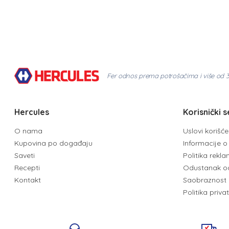
Fer odnos prema potrošačima i više od 
Hercules
Korisnički s
O nama
Uslovi korišć
Kupovina po događaju
Informacije o 
Saveti
Politika rekl
Recepti
Odustanak o
Kontakt
Saobraznost 
Politika priva