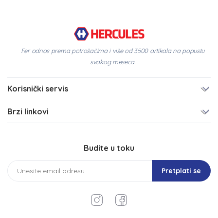
Fer odnos prema potrošačima i više od 3500 artikala na popustu
svakog meseca.
Korisnički servis
Brzi linkovi
Budite u toku
Pretplati se