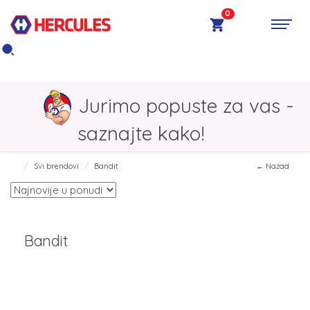
0
Jurimo popuste za vas -
saznajte kako!
Svi brendovi
Bandit
← Nazad
Bandit