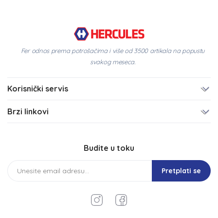
Fer odnos prema potrošačima i više od 3500 artikala na popustu
svakog meseca.
Korisnički servis
Brzi linkovi
Budite u toku
Pretplati se