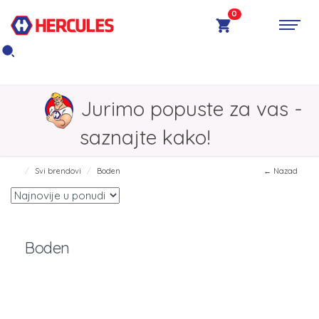
0
Jurimo popuste za vas -
saznajte kako!
Svi brendovi
Boden
← Nazad
Boden