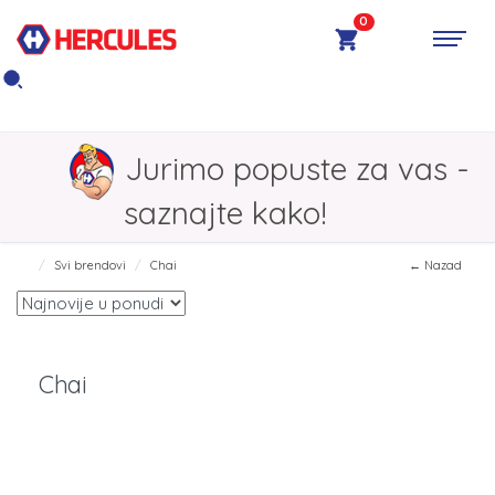
0
Jurimo popuste za vas -
saznajte kako!
Svi brendovi
Chai
← Nazad
Chai