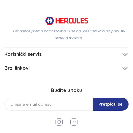
Fer odnos prema potrošačima i više od 3500 artikala na popustu
svakog meseca.
Korisnički servis
Brzi linkovi
Budite u toku
Pretplati se