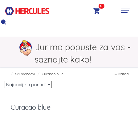
0
Jurimo popuste za vas -
saznajte kako!
Svi brendovi
Curacao blue
← Nazad
Curacao blue