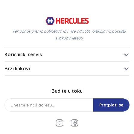
Fer odnos prema potrošačima i više od 3500 artikala na popustu
svakog meseca.
Korisnički servis
Brzi linkovi
Budite u toku
Pretplati se