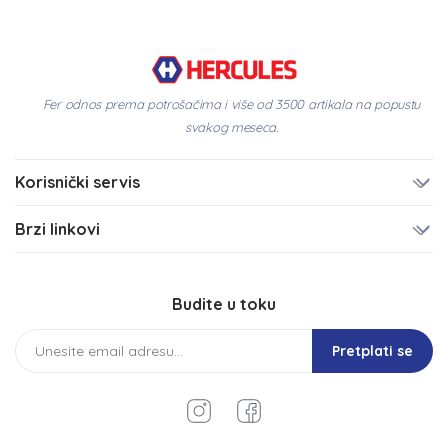
Fer odnos prema potrošačima i više od 3500 artikala na popustu
svakog meseca.
Korisnički servis
Brzi linkovi
Budite u toku
Pretplati se