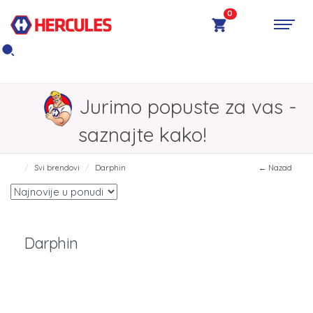
0
Jurimo popuste za vas -
saznajte kako!
Svi brendovi
Darphin
← Nazad
Darphin