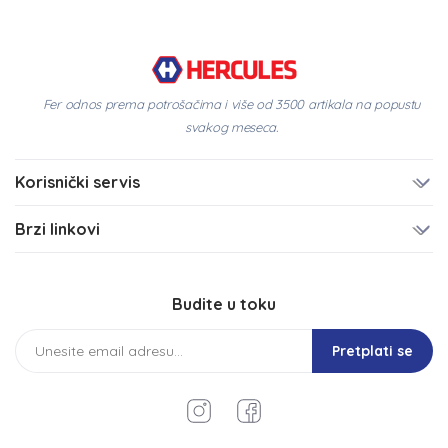
Fer odnos prema potrošačima i više od 3500 artikala na popustu
svakog meseca.
Korisnički servis
Brzi linkovi
Budite u toku
Pretplati se