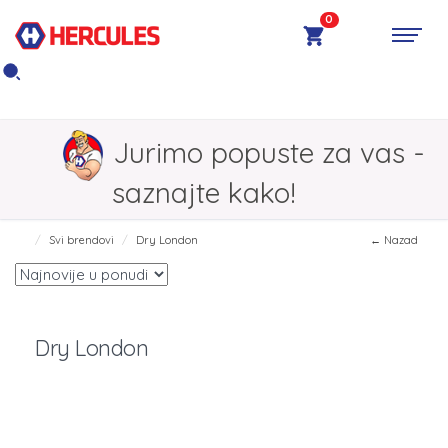
0
Jurimo popuste za vas -
saznajte kako!
Svi brendovi
Dry London
← Nazad
Dry London