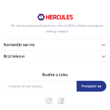
Fer odnos prema potrošačima i više od 3500 artikala na popustu
svakog meseca.
Korisnički servis
Brzi linkovi
Budite u toku
Pretplati se