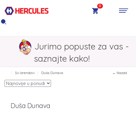
0
Jurimo popuste za vas -
saznajte kako!
Svi brendovi
Duša Dunava
← Nazad
Duša Dunava