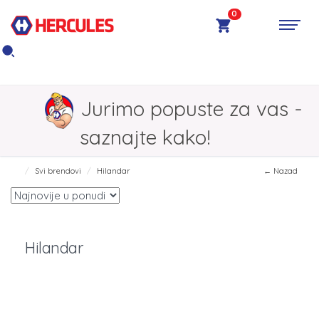
0
Jurimo popuste za vas -
saznajte kako!
Svi brendovi
Hilandar
← Nazad
Hilandar