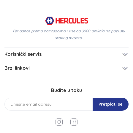
Fer odnos prema potrošačima i više od 3500 artikala na popustu
svakog meseca.
Korisnički servis
Brzi linkovi
Budite u toku
Pretplati se