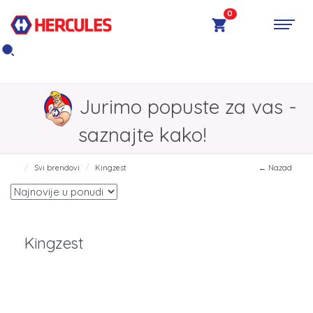
0
Jurimo popuste za vas -
saznajte kako!
Svi brendovi
Kingzest
← Nazad
Kingzest