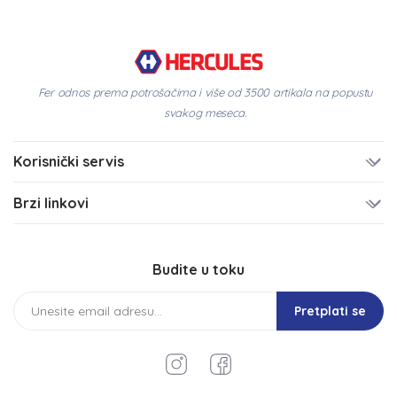
Fer odnos prema potrošačima i više od 3500 artikala na popustu
svakog meseca.
Korisnički servis
Brzi linkovi
Budite u toku
Pretplati se