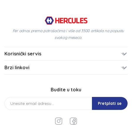
Fer odnos prema potrošačima i više od 3500 artikala na popustu
svakog meseca.
Korisnički servis
Brzi linkovi
Budite u toku
Pretplati se