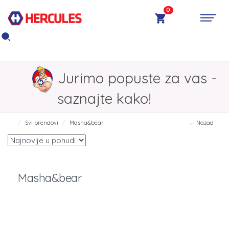
0
Jurimo popuste za vas -
saznajte kako!
Svi brendovi
Masha&bear
← Nazad
Masha&bear