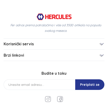
Fer odnos prema potrošačima i više od 3500 artikala na popustu
svakog meseca.
Korisnički servis
Brzi linkovi
Budite u toku
Pretplati se