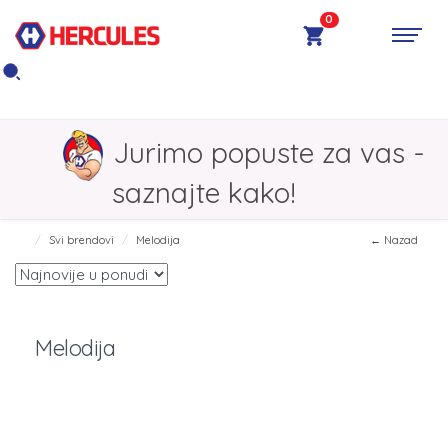
0
Jurimo popuste za vas -
saznajte kako!
Svi brendovi
Melodija
← Nazad
Melodija