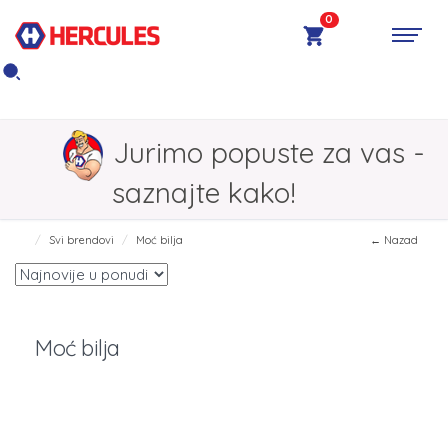
0
Jurimo popuste za vas -
saznajte kako!
Svi brendovi
Moć bilja
← Nazad
Moć bilja