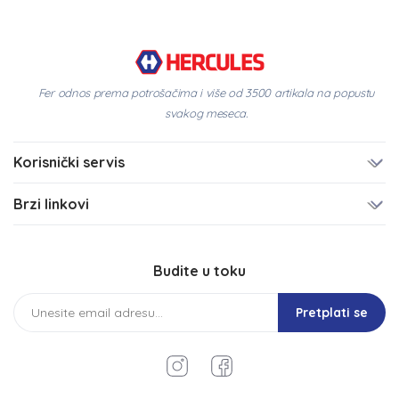
Fer odnos prema potrošačima i više od 3500 artikala na popustu
svakog meseca.
Korisnički servis
Brzi linkovi
Budite u toku
Pretplati se