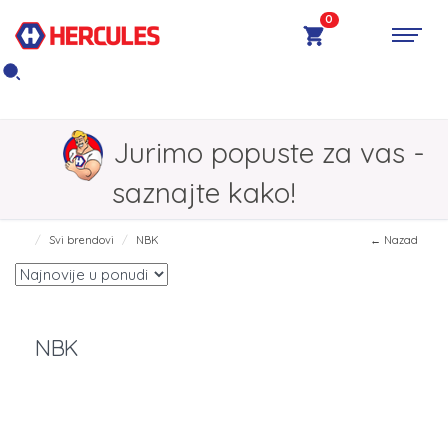
0
Jurimo popuste za vas -
saznajte kako!
Svi brendovi
NBK
← Nazad
NBK