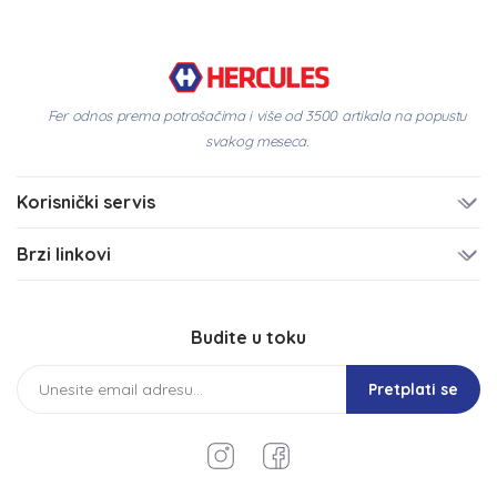
Fer odnos prema potrošačima i više od 3500 artikala na popustu
svakog meseca.
Korisnički servis
Brzi linkovi
Budite u toku
Pretplati se