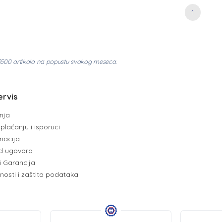
1
3500 artikala na popustu svakog meseca.
ervis
enja
plaćanju i isporuci
amacija
d ugovora
i Garancija
tnosti i zaštita podataka