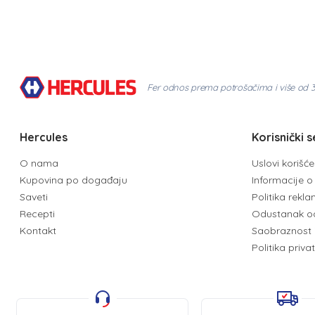
Fer odnos prema potrošačima i više od 
Hercules
Korisnički s
O nama
Uslovi korišć
Kupovina po događaju
Informacije o 
Saveti
Politika rekl
Recepti
Odustanak o
Kontakt
Saobraznost 
Politika priva