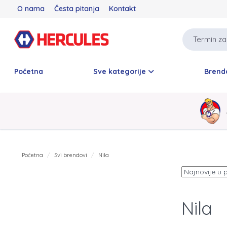
O nama
Česta pitanja
Kontakt
Početna
Sve kategorije
Brend
Početna
Svi brendovi
Nila
Nila