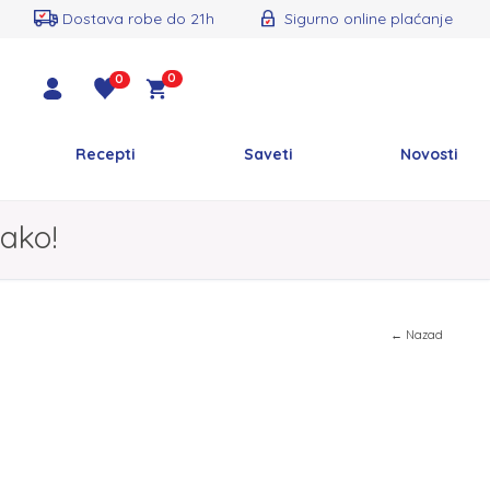
Dostava robe do 21h
Sigurno online plaćanje
0
0
Recepti
Saveti
Novosti
ako!
← Nazad