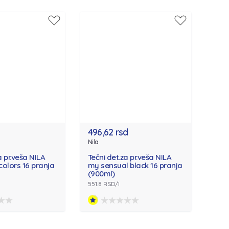
496,62 rsd
Nila
a pr.veša NILA
Tečni det.za pr.veša NILA
olors 16 pranja
my sensual black 16 pranja
(900ml)
551.8 RSD/l