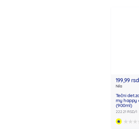
199,99 rsd
Nila
Tečni det.z
my happy c
(900ml)
222.21 RSD/l