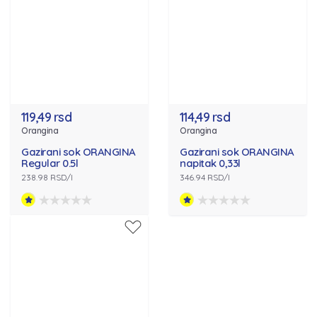
119,49 rsd
114,49 rsd
Orangina
Orangina
Gazirani sok ORANGINA
Gazirani sok ORANGINA
Regular 0.5l
napitak 0,33l
238.98 RSD/l
346.94 RSD/l