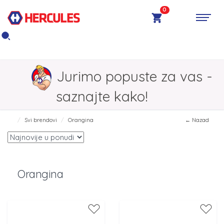
0
Jurimo popuste za vas -
saznajte kako!
Svi brendovi
Orangina
← Nazad
Orangina