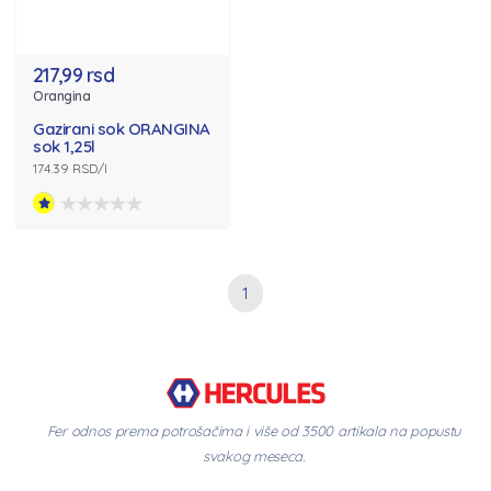
217,99 rsd
Orangina
Gazirani sok ORANGINA
sok 1,25l
174.39 RSD/l
1
Fer odnos prema potrošačima i više od 3500 artikala na popustu
svakog meseca.