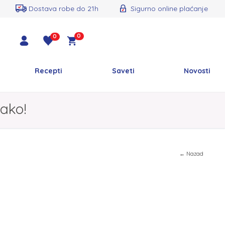
Dostava robe do 21h
Sigurno online plaćanje
0
0
Recepti
Saveti
Novosti
ako!
← Nazad