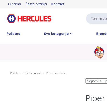
O nama
Česta pitanja
Kontakt
Početna
Sve kategorije
Brend
Početna
Svi brendovi
Piper Heidsieck
Piper