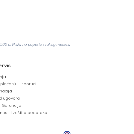
3500 artikala na popustu svakog meseca.
ervis
enja
plaćanju i isporuci
amacija
d ugovora
i Garancija
tnosti i zaštita podataka