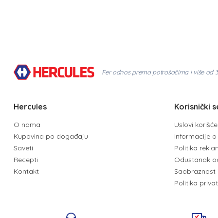
Fer odnos prema potrošačima i više od 
Hercules
Korisnički s
O nama
Uslovi korišć
Kupovina po događaju
Informacije o 
Saveti
Politika rekl
Recepti
Odustanak o
Kontakt
Saobraznost 
Politika priva