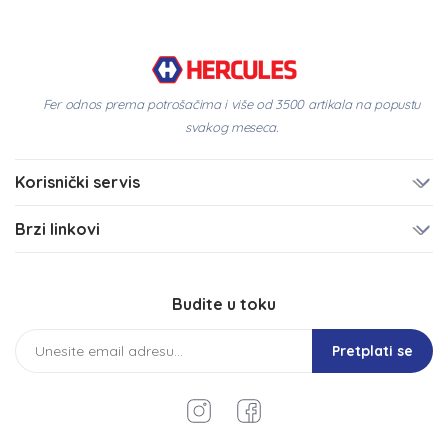
Fer odnos prema potrošačima i više od 3500 artikala na popustu
svakog meseca.
Korisnički servis
Brzi linkovi
Budite u toku
Pretplati se