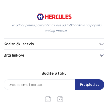
Fer odnos prema potrošačima i više od 3500 artikala na popustu
svakog meseca.
Korisnički servis
Brzi linkovi
Budite u toku
Pretplati se