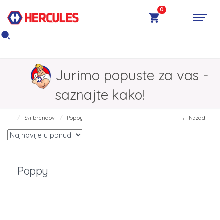
0
Jurimo popuste za vas -
saznajte kako!
Svi brendovi
Poppy
← Nazad
Poppy