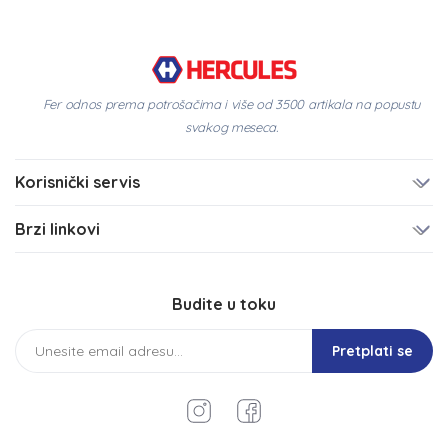
Fer odnos prema potrošačima i više od 3500 artikala na popustu
svakog meseca.
Korisnički servis
Brzi linkovi
Budite u toku
Pretplati se