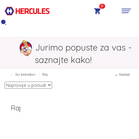
0
Jurimo popuste za vas -
saznajte kako!
Svi brendovi
Raj
← Nazad
Raj