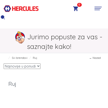
0
Jurimo popuste za vas -
saznajte kako!
Svi brendovi
Ruj
← Nazad
Ruj