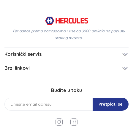
Fer odnos prema potrošačima i više od 3500 artikala na popustu
svakog meseca.
Korisnički servis
Brzi linkovi
Budite u toku
Pretplati se