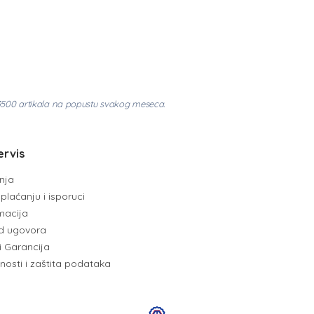
3500 artikala na popustu svakog meseca.
ervis
enja
plaćanju i isporuci
amacija
d ugovora
i Garancija
tnosti i zaštita podataka