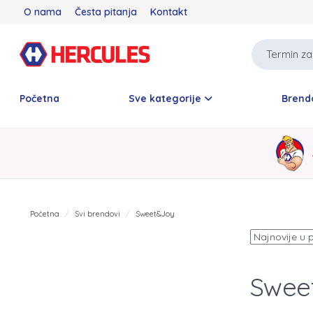
O nama
Česta pitanja
Kontakt
Početna
Sve kategorije
Brend
Početna
Svi brendovi
Sweet&Joy
Swee