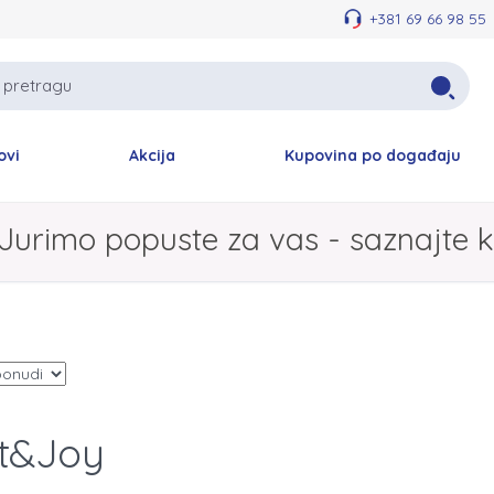
+381 69 66 98 55
ovi
Akcija
Kupovina po događaju
Jurimo popuste za vas - saznajte k
t&Joy