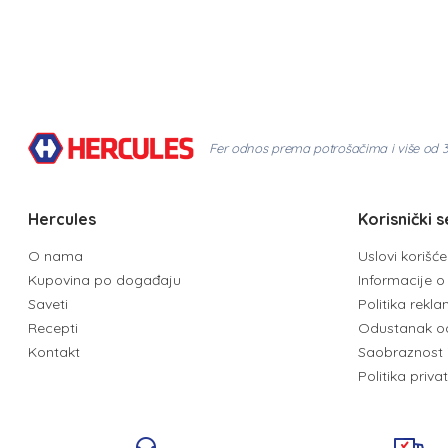
Fer odnos prema potrošačima i više od 
Hercules
Korisnički s
O nama
Uslovi korišć
Kupovina po događaju
Informacije o 
Saveti
Politika rekl
Recepti
Odustanak o
Kontakt
Saobraznost 
Politika priva