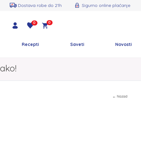
Dostava robe do 21h
Sigurno online plaćanje
0
0
Recepti
Saveti
Novosti
ako!
← Nazad