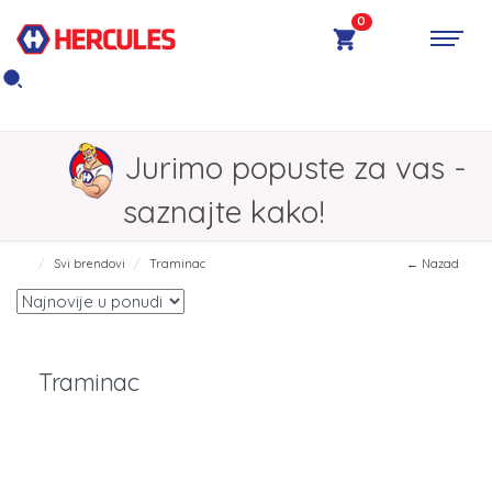
0
Jurimo popuste za vas -
saznajte kako!
Svi brendovi
Traminac
← Nazad
Traminac