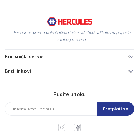
Fer odnos prema potrošačima i više od 3500 artikala na popustu
svakog meseca.
Korisnički servis
Brzi linkovi
Budite u toku
Pretplati se