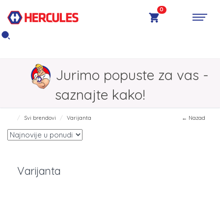
0
Jurimo popuste za vas -
saznajte kako!
Svi brendovi
Varijanta
← Nazad
Varijanta