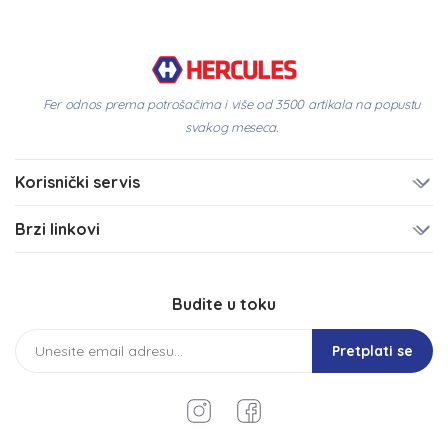
Fer odnos prema potrošačima i više od 3500 artikala na popustu
svakog meseca.
Korisnički servis
Brzi linkovi
Budite u toku
Pretplati se