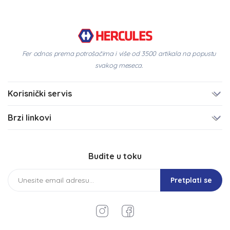
Fer odnos prema potrošačima i više od 3500 artikala na popustu
svakog meseca.
Korisnički servis
Brzi linkovi
Budite u toku
Pretplati se