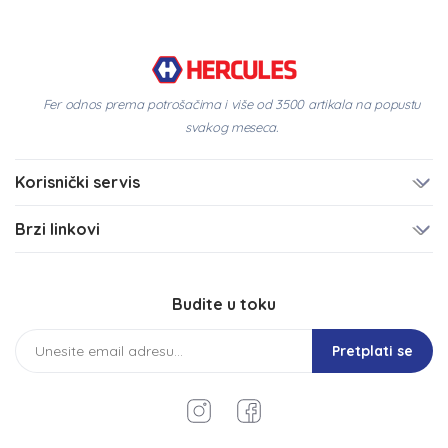
Fer odnos prema potrošačima i više od 3500 artikala na popustu
svakog meseca.
Korisnički servis
Brzi linkovi
Budite u toku
Pretplati se