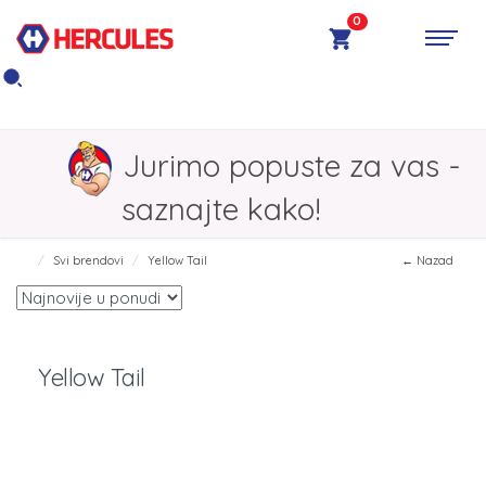
0
Jurimo popuste za vas -
saznajte kako!
Svi brendovi
Yellow Tail
← Nazad
Yellow Tail