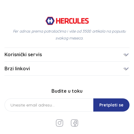
Fer odnos prema potrošačima i više od 3500 artikala na popustu
svakog meseca.
Korisnički servis
Brzi linkovi
Budite u toku
Pretplati se