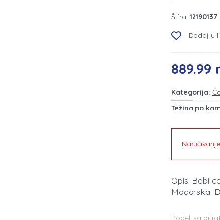
Šifra:
12190137
Dodaj u li
889.99 
Kategorija:
Če
Težina po ko
Naručivanj
Opis: Bebi c
Mađarska. 
Podeli sa prija