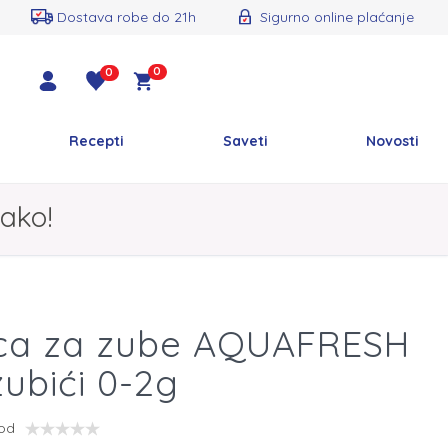
Dostava robe do 21h
Sigurno online plaćanje
0
0
Recepti
Saveti
Novosti
ako!
ica za zube AQUAFRESH
zubići 0-2g
vod