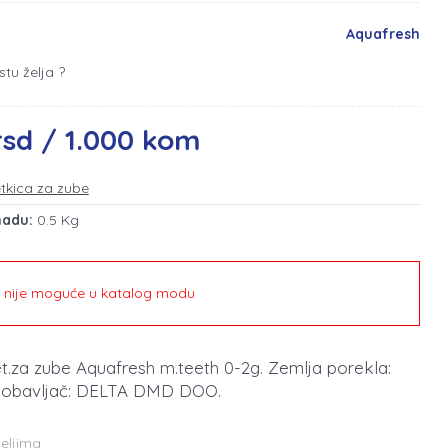
Aquafresh
stu želja ?
rsd / 1.000 kom
tkica za zube
madu:
0.5 Kg
e nije moguće u katalog modu
et.za zube Aquafresh m.teeth 0-2g. Zemlja porekla:
Dobavljač: DELTA DMD DOO.
teljima