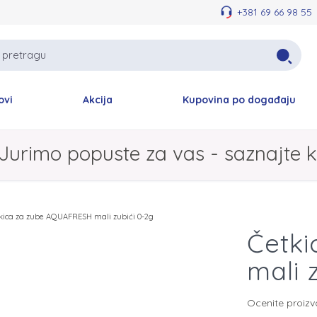
+381 69 66 98 55
ovi
Akcija
Kupovina po događaju
Jurimo popuste za vas - saznajte k
kica za zube AQUAFRESH mali zubići 0-2g
Četk
mali 
Ocenite proiz