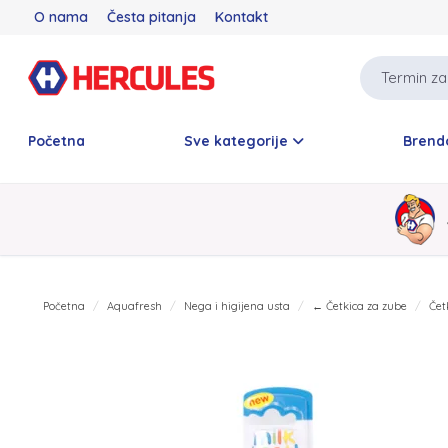
O nama
Česta pitanja
Kontakt
Početna
Sve kategorije
Brend
Početna
Aquafresh
Nega i higijena usta
← Četkica za zube
Čet