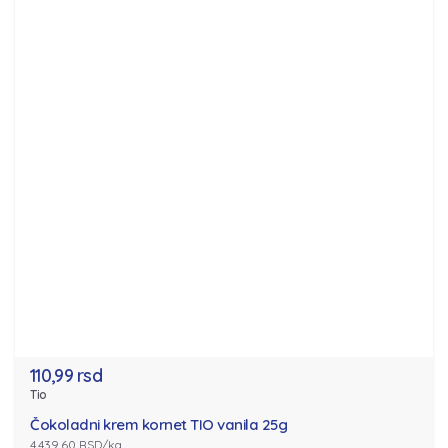
110,99 rsd
Tio
Čokoladni krem kornet TIO vanila 25g
4,439.60 RSD/kg