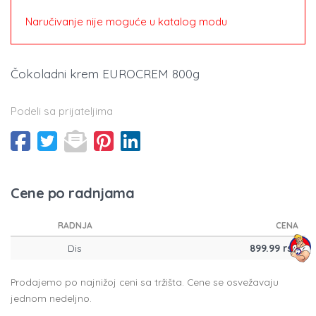
Naručivanje nije moguće u katalog modu
Čokoladni krem EUROCREM 800g
Podeli sa prijateljima
Cene po radnjama
RADNJA
CENA
Dis
899.99 rsd
Prodajemo po najnižoj ceni sa tržišta. Cene se osvežavaju
jednom nedeljno.