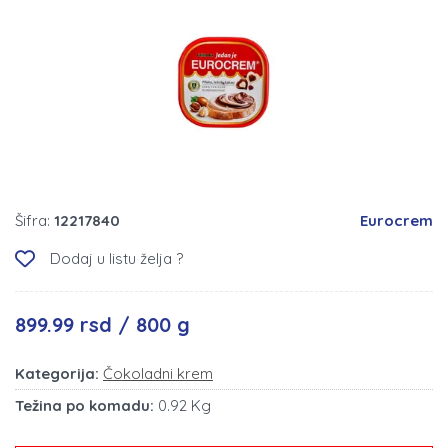
Šifra:
12217840
Eurocrem
Dodaj u listu želja ?
899.99 rsd / 800 g
Kategorija:
Čokoladni krem
Težina po komadu:
0.92 Kg