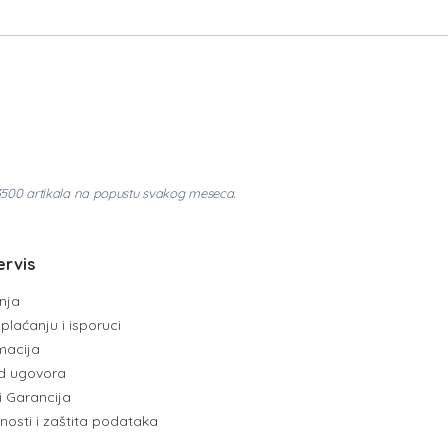
3500 artikala na popustu svakog meseca.
ervis
enja
plaćanju i isporuci
amacija
d ugovora
i Garancija
tnosti i zaštita podataka