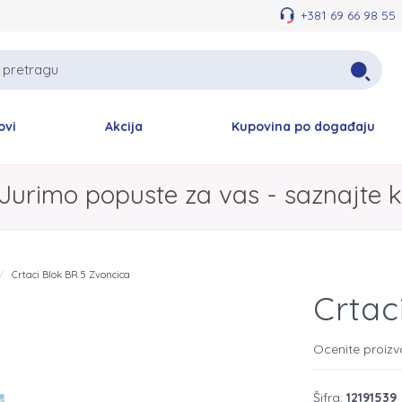
+381 69 66 98 55
ovi
Akcija
Kupovina po događaju
Jurimo popuste za vas - saznajte k
Crtaci Blok BR.5 Zvoncica
Crtac
Ocenite proiz
Šifra:
12191539