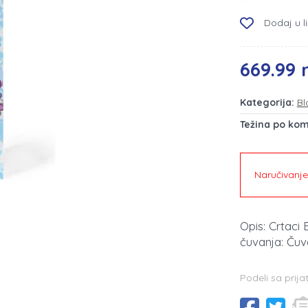
Dodaj u li
669.99 
Kategorija:
Bl
Težina po ko
Naručivanj
Opis: Crtaci
čuvanja: Čuv
Podeli sa prija