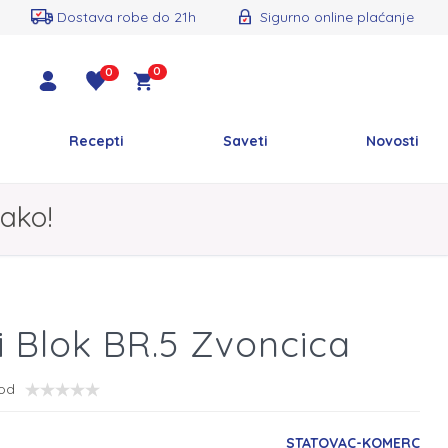
Dostava robe do 21h
Sigurno online plaćanje
0
0
Recepti
Saveti
Novosti
ako!
i Blok BR.5 Zvoncica
vod
STATOVAC-KOMERC