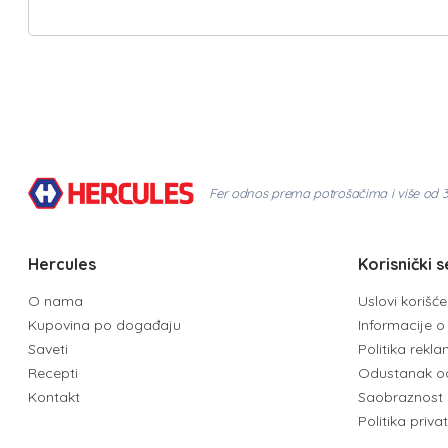
Fer odnos prema potrošačima i više od 
Hercules
Korisnički s
O nama
Uslovi korišć
Kupovina po događaju
Informacije o 
Saveti
Politika rekl
Recepti
Odustanak o
Kontakt
Saobraznost 
Politika priva