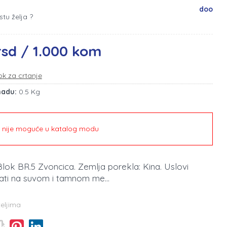
doo
stu želja ?
rsd / 1.000 kom
ok za crtanje
madu:
0.5 Kg
e nije moguće u katalog modu
 Blok BR.5 Zvoncica. Zemlja porekla: Kina. Uslovi
ati na suvom i tamnom me...
teljima