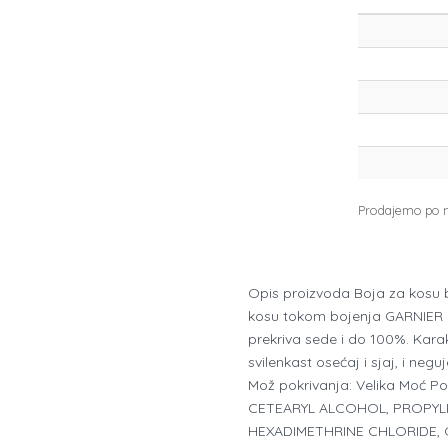
Prodajemo po na
Opis proizvoda Boja za kosu b
kosu tokom bojenja GARNIER Co
prekriva sede i do 100%. Karakt
svilenkast osećaj i sjaj, i n
Mož pokrivanja: Velika Moć Po
CETEARYL ALCOHOL, PROPYLE
HEXADIMETHRINE CHLORIDE, G