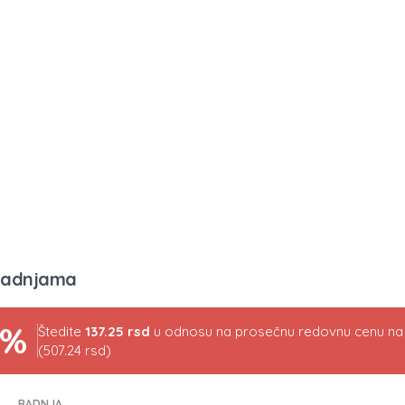
radnjama
7%
Štedite
137.25 rsd
u odnosu na prosečnu redovnu cenu na t
(507.24 rsd)
RADNJA