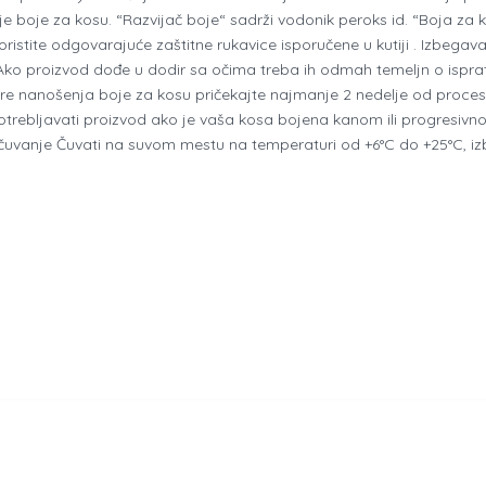
je boje za kosu. “Razvijač boje“ sadrži vodonik peroks id. “Boja za k
ristite odgovarajuće zaštitne rukavice isporučene u kutiji . Izbegavaj
 Ako proizvod dođe u dodir sa očima treba ih odmah temeljn o ispra
e nanošenja boje za kosu pričekajte najmanje 2 nedelje od procesa i
otrebljavati proizvod ako je vaša kosa bojena kanom ili progresiv
uvanje Čuvati na suvom mestu na temperaturi od +6°C do +25°C, izb