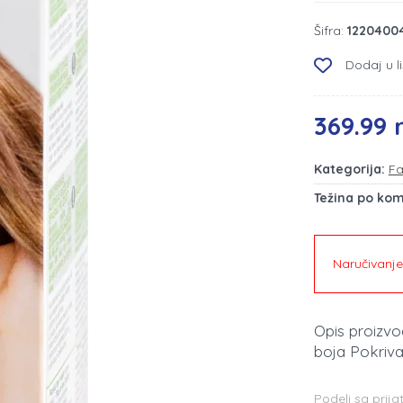
Šifra:
1220400
Dodaj u li
369.99 
Kategorija:
Fa
Težina po ko
Naručivanj
Opis proizv
boja Pokriva
Podeli sa prija