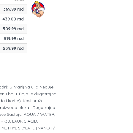
369.99 rsd
439.00 rsd
509.99 rsd
519.99 rsd
559.99 rsd
rži 3 hranljiva ulja Neguje
nu boju. Boja je dugotrajna i
a i karite). Kosi pruža
proizvoda efekat: Dugotrajno
Plave Sastojci AQUA / WATER,
-30, LAURIC ACID,
IMETHYL SILYLATE [NANO] /