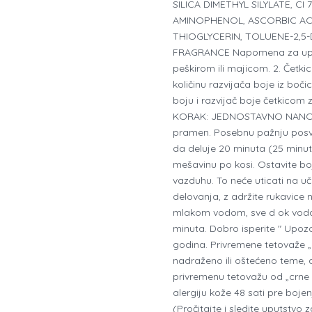
SILICA DIMETHYL SILYLATE, C
AMINOPHENOL, ASCORBIC ACID
THIOGLYCERIN, TOLUENE-2,5
FRAGRANCE Napomena za upotr
peškirom ili majicom. 2. Četk
količinu razvijača boje iz bo
boju i razvijač boje četkicom
KORAK: JEDNOSTAVNO NANOŠENJ
pramen. Posebnu pažnju posvet
da deluje 20 minuta (25 minut
mešavinu po kosi. Ostavite b
vazduhu. To neće uticati na 
delovanja, z adržite rukavice 
mlakom vodom, sve d ok voda n
minuta. Dobro isperite " Upoz
godina. Privremene tetovaže „cr
nadraženo ili oštećeno teme, a
privremenu tetovažu od „crne 
alergiju kože 48 sati pre bojen
(Pročitajte i sledite uputstvo 