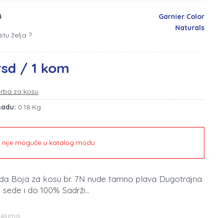
4
Garnier Color
Naturals
stu želja ?
rsd / 1 kom
rba za kosu
madu:
0.18 Kg
e nije moguće u katalog modu
oda Boja za kosu br. 7N nude tamno plava Dugotrajna
 sede i do 100% Sadrži...
teljima