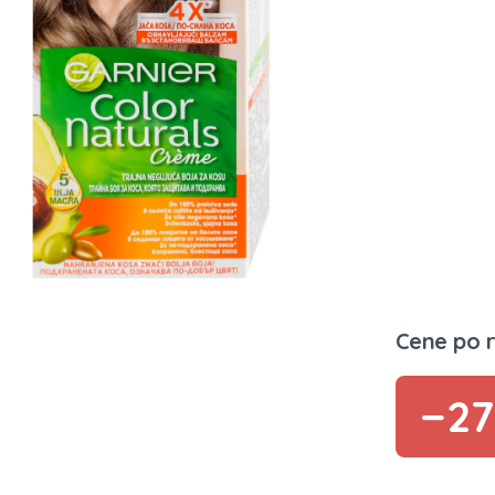
Cene po 
−2