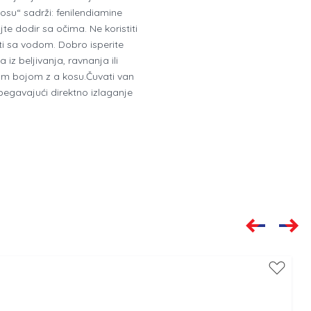
osu“ sadrži: fenilendiamine
te dodir sa očima. Ne koristiti
ti sa vodom. Dobro isperite
z beljivanja, ravnanja ili
nom bojom z a kosu.Čuvati van
egavajući direktno izlaganje