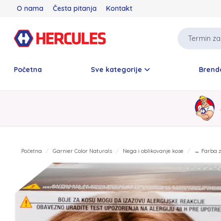
O nama
Česta pitanja
Kontakt
Početna
Sve kategorije
Brend
Početna
Garnier Color Naturals
Nega i oblikovanje kose
← Farba z