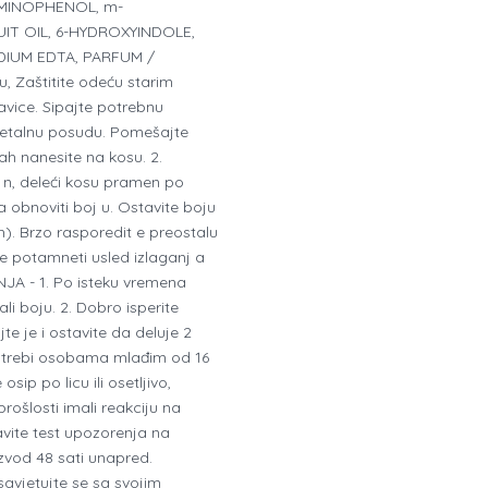
-AMINOPHENOL, m-
IT OIL, 6-HYDROXYINDOLE,
DIUM EDTA, PARFUM /
Zaštitite odeću starim
vice. Sipajte potrebnu
emetalnu posudu. Pomešajte
ah nanesite na kosu. 2.
, deleći kosu pramen po
 obnoviti boj u. Ostavite boju
). Brzo rasporedit e preostalu
 potamneti usled izlaganj a
JA - 1. Po isteku vremena
li boju. 2. Dobro isperite
e je i ostavite da deluje 2
upotrebi osobama mlađim od 16
ip po licu ili osetljivo,
rošlosti imali reakciju na
vite test upozorenja na
oizvod 48 sati unapred.
osavjetujte se sa svojim