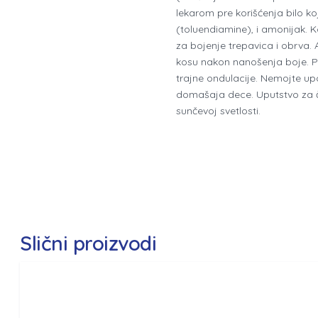
lekarom pre korišćenja bilo ko
(toluendiamine), i amonijak. Ko
za bojenje trepavica i obrva.
kosu nakon nanošenja boje. Pr
trajne ondulacije. Nemojte up
domašaja dece. Uputstvo za č
sunčevoj svetlosti.
Slični proizvodi