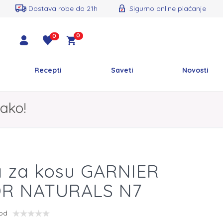
Dostava robe do 21h
Sigurno online plaćanje
0
0
Recepti
Saveti
Novosti
ako!
a za kosu GARNIER
R NATURALS N7
vod