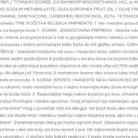
I 77891 / TITANIUM DIOXIDE, 2,4-DIAMINOPHENOXYETHANOL HCL, p
, SODIUM METABISULFITE, OLEA EUROPAEA FRUIT OIL / OLIVE FRU
-DIAMINE, DIMETHICONE, CARBOMER, RESORCINOL, EDTA, TETRASO
ebu "PRE POČETKA BOJENJA PRIPREMITE: 1. Ne- metalnu posudu, 
icu za bojenje kose 1 . KORAK: JEDNOSTAVNA PRIPREMA - Stavite ruka
čice i kreme za bojenje kose iz tub e (pogledajte mernu tabelu) u n
 za bojenje i dobro promešajte kako biste do bili glatku smesu. Odm
E - Nanesite mešavinu na suvu i neopranu kosu, samo na kore n
ite sedim područjima ili područjima u korenu kose na kojima treba
a ako je vaša kosa posebno otporna ili ako imate više od 70% sedih
oju da deluje još 10minuta. S vremenom krema oko otvora tube može
učinak proizvoda. 3. KORAK: ISPERITE I NANESITE NEGU NAKON BOJEN
na rukama, malo navlažite kosu i nežno masirajte kako biste emulgira
e bude čista. 3. Raspodelite negu nakon bojenja po kosi, umasirajt
orenje Pročitajte i sledite uputstvo. Ovaj proizvod nije namenjen 
ne kane“ mog u povećati rizik od alergije. Ne bojiti kosu ako imate os
ko ste ikada imal i nekakvu reakciju nakon bojenja kose, ako ste u p
kane“. Zanemarivanje alerg ije može ugroziti život. Obavezno napra
ja kose i ako ste boju za kosu koristi li pre. NE zaboravite kupiti pr
za upotrebu). U slučaju bilo kakvih reakcija i li kada imate sumnje p