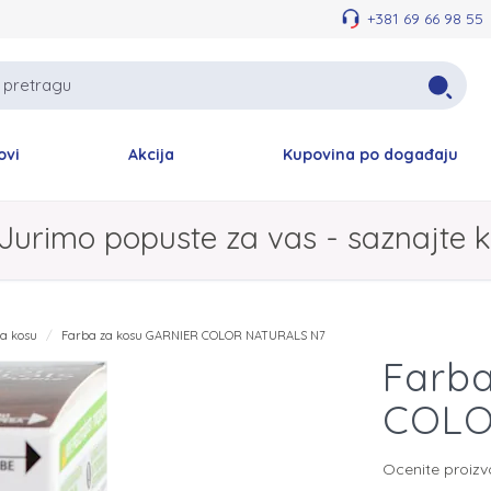
+381 69 66 98 55
ovi
Akcija
Kupovina po događaju
Jurimo popuste za vas - saznajte k
a kosu
Farba za kosu GARNIER COLOR NATURALS N7
Farb
COLO
Ocenite proiz