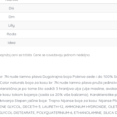
Dis
Dm
Lilly
Roda
Idea
jnižoj ceni sa tržišta. Cene se osvežavaju jednom nedeljno.
r. 7N nude tamno plava Dugotrajna boja Pokriva sede i do 100% Sad
lor naturals boja za kosu br. 7N nude tamno plava pruža jedinstve
eristična je po tome što sadrži 3 hranljiva ulja (ulje masline, avokad
eguje kosu tokom bojenja (sada sa 20% više balzama). Karakteristike 
krivanja Stepen jačine boje: Trajno Nijanse boje za kosu: Nijanse 
NE GLYCOL, DECETH-3, LAURETH-12, AMMONIUM HYDROXIDE, OLETH
LYCOL DISTEARATE, POLYQUATERNIUM-6, ETHANOLAMINE, SILICA D