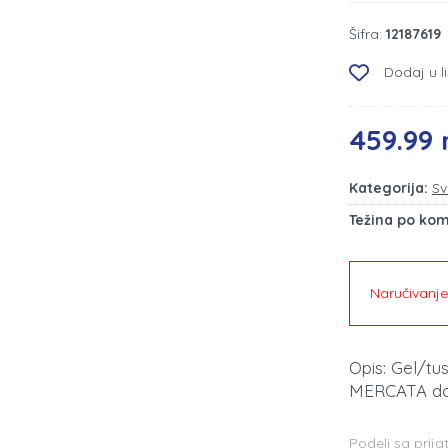
Šifra:
12187619
Dodaj u li
459.99 
Kategorija:
Sv
Težina po ko
Naručivanj
Opis: Gel/tu
MERCATA do
Podeli sa prija