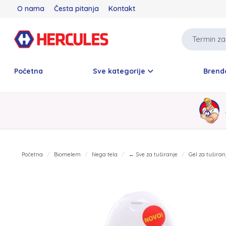
O nama
Česta pitanja
Kontakt
Početna
Sve kategorije
Brend
Početna
Biomelem
Nega tela
← Sve za tuširanje
Gel za tušira