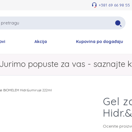
+381 69 66 98 55
ovi
Akcija
Kupovina po događaju
Jurimo popuste za vas - saznajte k
nje BIOMELEM Hidr.&umiruje 222ml
Gel z
Hidr.
Ocenite proiz