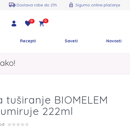
Dostava robe do 21h
Sigurno online plaćanje
0
0
Recepti
Saveti
Novosti
ako!
a tuširanje BIOMELEM
&umiruje 222ml
vod