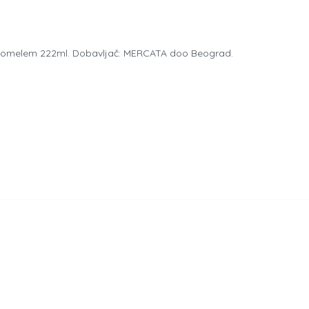
e Biomelem 222ml. Dobavljač: MERCATA doo Beograd.