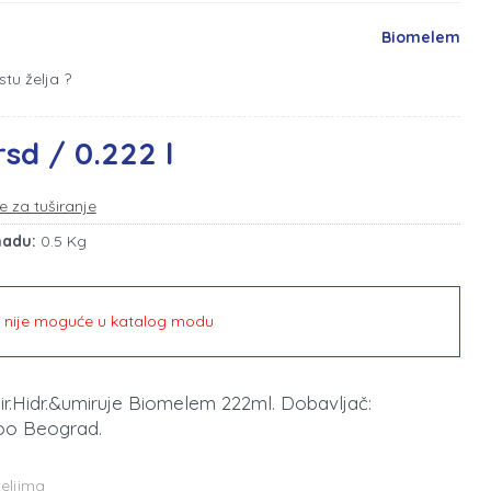
Biomelem
stu želja ?
rsd / 0.222 l
e za tuširanje
madu:
0.5 Kg
e nije moguće u katalog modu
sir.Hidr.&umiruje Biomelem 222ml. Dobavljač:
o Beograd.
teljima