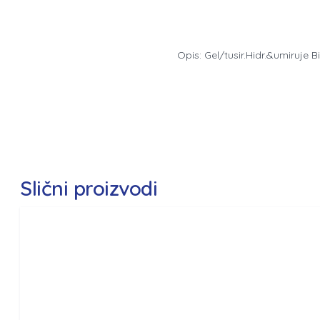
Opis: Gel/tusir.Hidr.&umiruj
Slični proizvodi