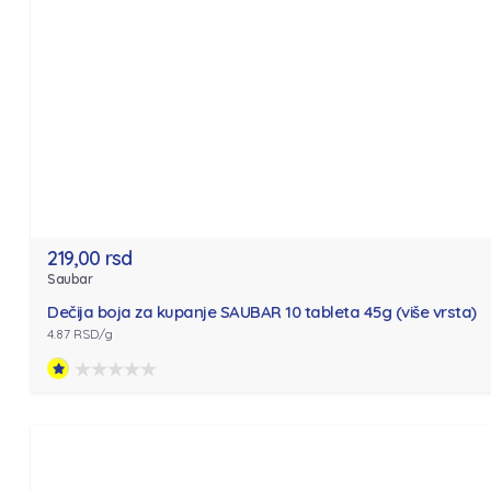
219,00 rsd
Saubar
Dečija boja za kupanje SAUBAR 10 tableta 45g (više vrsta)
4.87 RSD/g