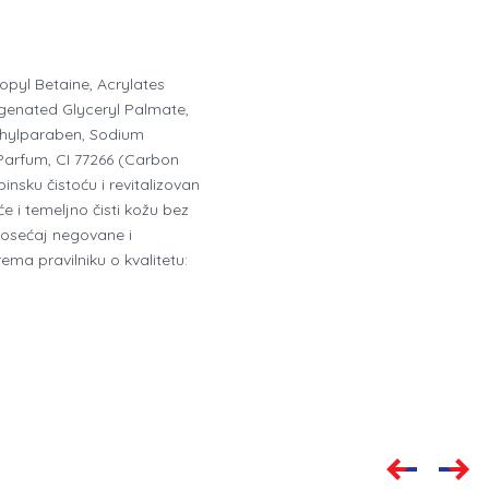
opyl Betaine, Acrylates
genated Glyceryl Palmate,
thylparaben, Sodium
, Parfum, CI 77266 (Carbon
sku čistoću i revitalizovan
e i temeljno čisti kožu bez
e osećaj negovane i
ema pravilniku o kvalitetu: