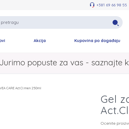
+381 69 66 98 55
ovi
Akcija
Kupovina po događaju
Jurimo popuste za vas - saznajte k
NIVEA CARE Act.Cl.men 250ml
Gel z
Act.C
Ocenite proiz