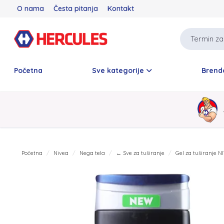
O nama
Česta pitanja
Kontakt
Početna
Sve kategorije
Brend
Početna
Nivea
Nega tela
← Sve za tuširanje
Gel za tuširanje 