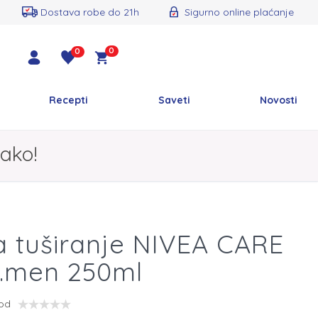
Dostava robe do 21h
Sigurno online plaćanje
0
0
Recepti
Saveti
Novosti
ako!
a tuširanje NIVEA CARE
l.men 250ml
vod