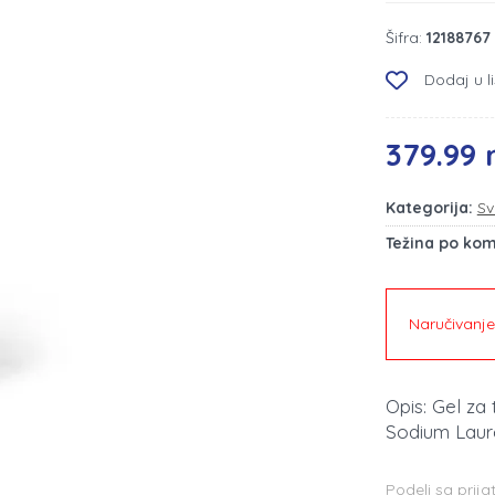
Šifra:
12188767
Dodaj u li
379.99 
Kategorija:
Sv
Težina po ko
Naručivanj
Opis: Gel za
Sodium Laure
Podeli sa prija