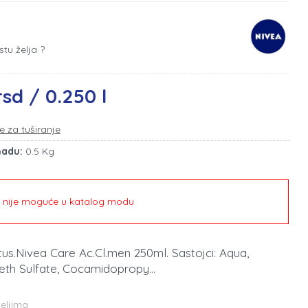
stu želja ?
rsd / 0.250 l
e za tuširanje
madu:
0.5 Kg
e nije moguće u katalog modu
 tus.Nivea Care Ac.Cl.men 250ml. Sastojci: Aqua,
th Sulfate, Cocamidopropy...
teljima