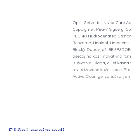
Opis: Gel za tus.Nivea Care A
Copolymer, PEG-7 Glyceryl Co
PEG-40 Hydrogenated Castor O
Benzoate, Linalool, Limonene, 
Black). Dobavljač: BEIERSDORF
osećaj na koži. Inovativna for
isušivanja. Blaga, ali efikas
revitalizovane kože i kose. Pr
Active Clean gel za tuširanje 
Slični proizvodi