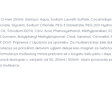
c.Cl.men 250ml. Sastojci: Aqua, Sodium Laureth Sulfate, Cocamidopr
coate, Glycerin, Sodium Chloride, PEG-3 Distearate, PEG-200 Hydro
il, Trisodium EDTA, Citric Acid, Phenoxyethanol, Methylparaben, E
Coumarin, Butylphenyl Methylpropional, Citral, Geraniol, Citronellol
 DOO. Priprema / Uputstvo za upotrebu: Za muškarce koji žele dubin
mulacija sa prirodnim aktivnim ugljem deluje kao magnet za nečistoć
na formulacija muževnog mirisa pretvara se u bogatu belu penu i daj
oizvod dostupan u varijanti od 50, 250ml i 500ml.. Naziv proizvoda pr
za muškarce.