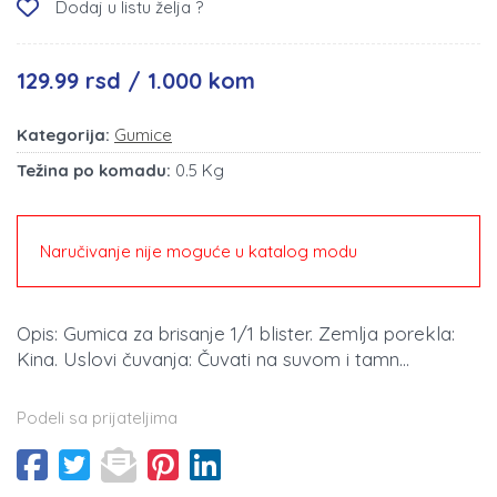
Dodaj u listu želja ?
129.99 rsd / 1.000 kom
Kategorija:
Gumice
Težina po komadu:
0.5 Kg
Naručivanje nije moguće u katalog modu
Opis: Gumica za brisanje 1/1 blister. Zemlja porekla:
Kina. Uslovi čuvanja: Čuvati na suvom i tamn...
Podeli sa prijateljima