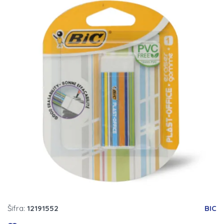
Šifra:
12191552
BIC