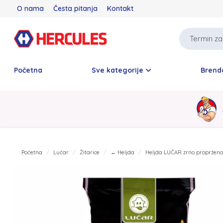
O nama
Česta pitanja
Kontakt
Početna
Sve kategorije
Brend
Početna
Lučar
Žitarice
← Heljda
Heljda LUČAR zrno propržen