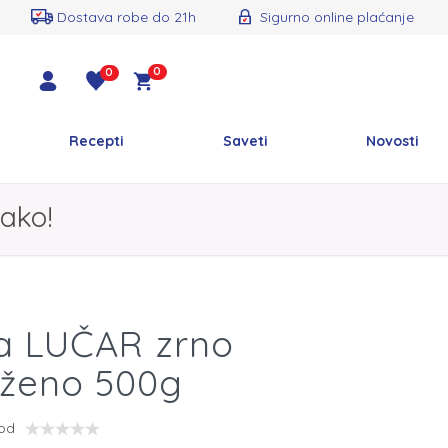
Dostava robe do 21h
Sigurno online plaćanje
0
0
Recepti
Saveti
Novosti
ako!
a LUČAR zrno
rženo 500g
vod