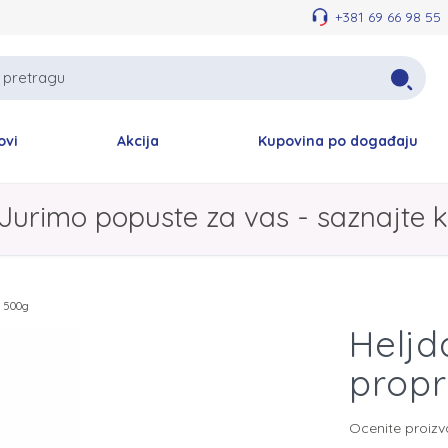
+381 69 66 98 55
ovi
Akcija
Kupovina po događaju
Jurimo popuste za vas - saznajte k
o 500g
Heljd
prop
Ocenite proiz