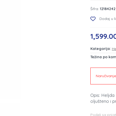
Šifra:
12184242
Dodaj u li
1,599.0
Kategorija:
He
Težina po ko
Naručivanj
Opis: Heljda
oljušteno i p
Podeli sa prija