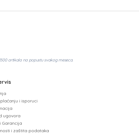
3500 artikala na popustu svakog meseca.
ervis
enja
plaćanju i isporuci
amacija
d ugovora
i Garancija
tnosti i zaštita podataka