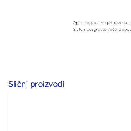
Opis: Heljda zrno proprzeno Lu
Gluten, Jezgrasto voće. Dobav
Slični proizvodi