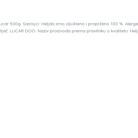
car 500g. Sastojci: Heljda zrno oljušteno i proprženo 100 %. Alergeni:
ljač: LUCAR DOO. Naziv proizvoda prema pravilniku o kvalitetu: Hel