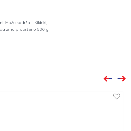
 Može sadržati: Kikiriki,
jda zrno proprženo 500 g.