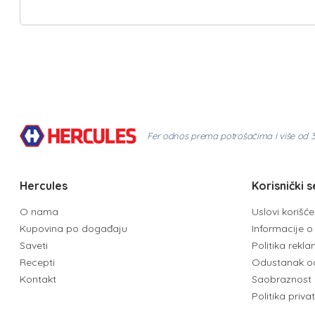
Fer odnos prema potrošačima i više od 
Hercules
Korisnički s
O nama
Uslovi korišć
Kupovina po događaju
Informacije o 
Saveti
Politika rekl
Recepti
Odustanak o
Kontakt
Saobraznost 
Politika priva