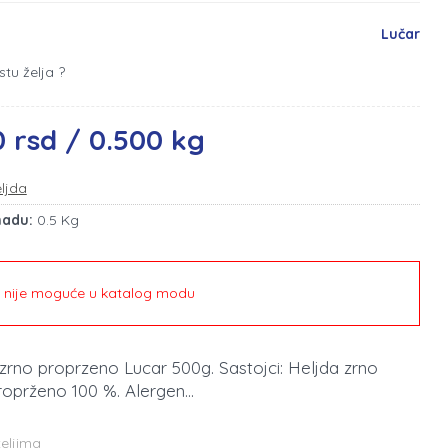
Lučar
stu želja ?
0 rsd / 0.500 kg
ljda
madu:
0.5 Kg
e nije moguće u katalog modu
 zrno proprzeno Lucar 500g. Sastojci: Heljda zrno
roprženo 100 %. Alergen...
teljima