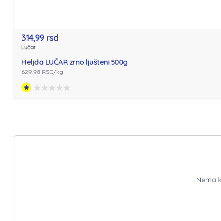
314,99 rsd
Lučar
Heljda LUČAR zrno ljušteni 500g
629.98 RSD/kg
Nema ko