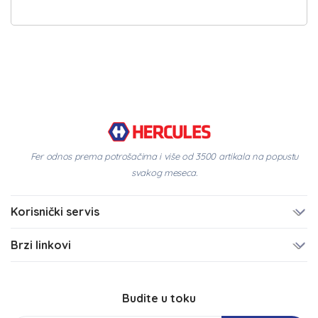
Fer odnos prema potrošačima i više od 3500 artikala na popustu
svakog meseca.
Korisnički servis
Brzi linkovi
Budite u toku