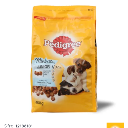
Šifra:
12186181