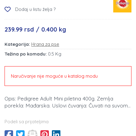
Dodaj u listu želja ?
239.99 rsd / 0.400 kg
Kategorija:
Hrana za pse
Težina po komadu:
0.5 Kg
Naručivanje nije moguće u katalog modu
Opis: Pedigree Adult Mini piletina 400g. Zemlja
porekla: Mađarska. Uslovi čuvanja: Čuvati na suvom...
Podeli sa prijateljima