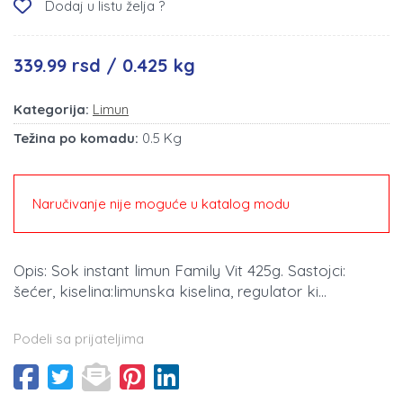
Dodaj u listu želja ?
339.99 rsd / 0.425 kg
Kategorija:
Limun
Težina po komadu:
0.5 Kg
Naručivanje nije moguće u katalog modu
Opis: Sok instant limun Family Vit 425g. Sastojci:
šećer, kiselina:limunska kiselina, regulator ki...
Podeli sa prijateljima