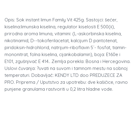
Opis: Sok instant limun Family Vit 425g. Sastojci: šećer,
kiselina:limunska kiselina, regulator kiselosti E 500(ii),
prirodna aroma limuna, vitamini: (L-askorbinska kiselina,
nikotinamid, D--tokoferilacetat, kalcijum D pantotenat,
piridoksin-hidrohlorid, natrijum-riboflavin 5´- fosfat, tiamin-
mononitrat, folna kiselina, cijankobalamin), boja: E160e i
E101, zgušnjivač E 414.. Zemlja porekla: Bosna i Hercegovina.
Uslovi čuvanja: ?uvati na suvom i tamnom mestu na sobnoj
temperaturi. Dobavljač: KENDY LTD doo PREDUZECE ZA
PRO. Priprema / Uputstvo za upotrebu: dve kašičice, ravno
punjene granulama rastvoriti u 0,2 litra hladne vode.