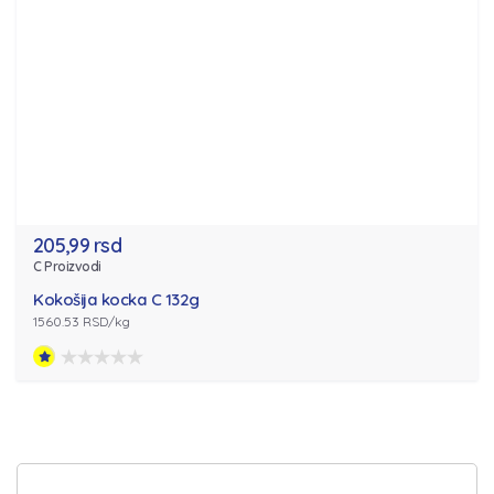
205,99 rsd
C Proizvodi
Kokošija kocka C 132g
1560.53 RSD/kg