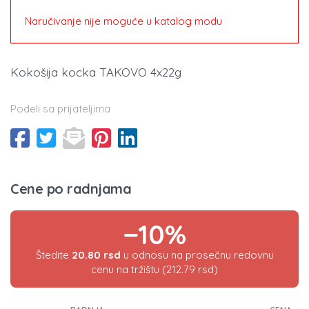
Naručivanje nije moguće u katalog modu
Kokošija kocka TAKOVO 4x22g
Podeli sa prijateljima
Cene po radnjama
−10%
Štedite
20.80 rsd
u odnosu na prosečnu redovnu
cenu na tržištu (212.79 rsd)