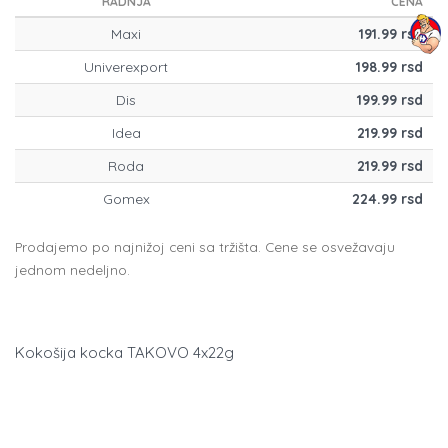
RADNJA
CENA
Maxi
191.99 rsd
Univerexport
198.99 rsd
Dis
199.99 rsd
Idea
219.99 rsd
Roda
219.99 rsd
Gomex
224.99 rsd
Prodajemo po najnižoj ceni sa tržišta. Cene se osvežavaju
jednom nedeljno.
Kokošija kocka TAKOVO 4x22g