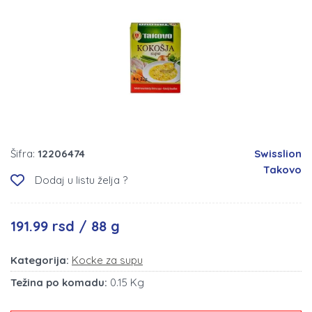
Šifra:
12206474
Swisslion
Takovo
Dodaj u listu želja ?
191.99 rsd / 88 g
Kategorija:
Kocke za supu
Težina po komadu:
0.15 Kg