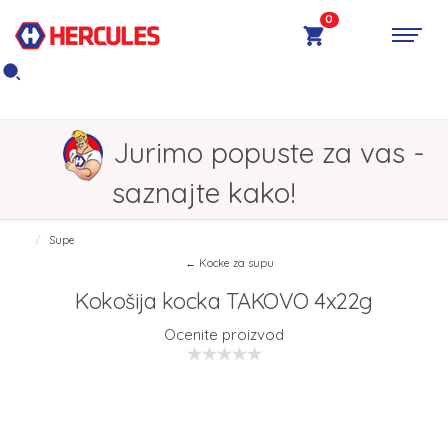
0
Jurimo popuste za vas -
saznajte kako!
Supe
← Kocke za supu
Kokošija kocka TAKOVO 4x22g
Ocenite proizvod