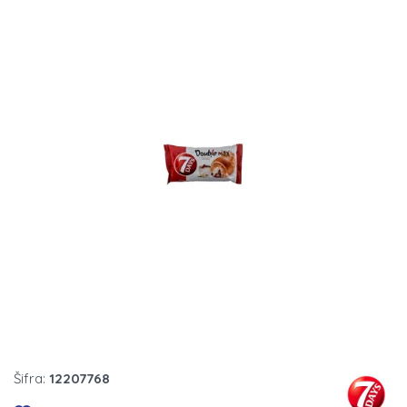
Šifra:
12207768