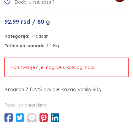
Dodaj u listu želja ?
92.99 rsd / 80 g
Kategorija:
Kroasani
Težina po komadu:
0.1 Kg
Naručivanje nije moguće u katalog modu
Kroasan 7 DAYS double kakao vanila 80g
Podeli sa prijateljima