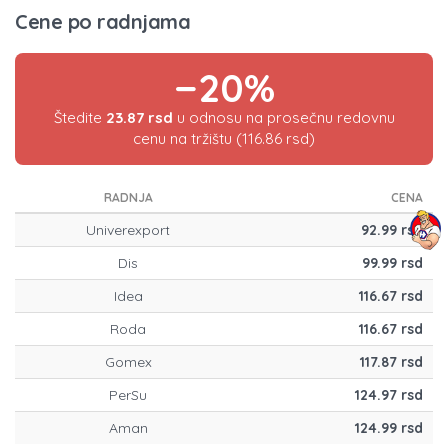
Cene po radnjama
−20%
Štedite
23.87 rsd
u odnosu na prosečnu redovnu
cenu na tržištu (116.86 rsd)
RADNJA
CENA
Univerexport
92.99 rsd
Dis
99.99 rsd
Idea
116.67 rsd
Roda
116.67 rsd
Gomex
117.87 rsd
PerSu
124.97 rsd
Aman
124.99 rsd