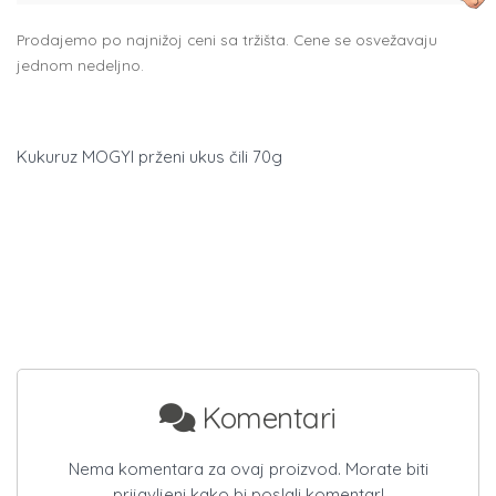
Prodajemo po najnižoj ceni sa tržišta. Cene se osvežavaju
jednom nedeljno.
Kukuruz MOGYI prženi ukus čili 70g
Komentari
Nema komentara za ovaj proizvod. Morate biti
prijavljeni kako bi poslali komentar!