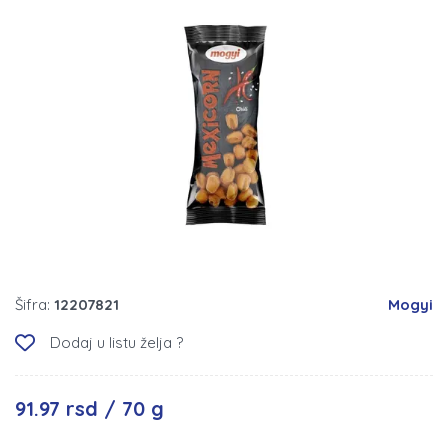
Šifra:
12207821
Mogyi
Dodaj u listu želja ?
91.97 rsd / 70 g