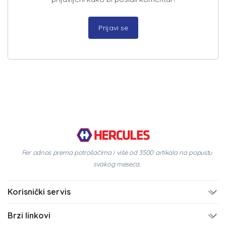
Prijavi se
Fer odnos prema potrošačima i više od 3500 artikala na popustu
svakog meseca.
Korisnički servis
Brzi linkovi