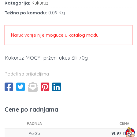
Kategorija:
Kukuruz
Težina po komadu:
0.09 Kg
Naručivanje nije moguće u katalog modu
Kukuruz MOGYI prženi ukus čili 70g
Podeli sa prijateljima
Cene po radnjama
RADNJA
CENA
PerSu
91.97 rsd