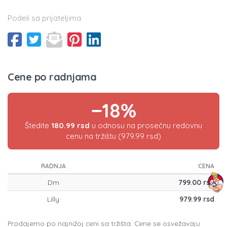
Podeli sa prijateljima
Cene po radnjama
−18%
Štedite
180.99 rsd
u odnosu na prosečnu redovnu
cenu na tržištu (979.99 rsd)
RADNJA
CENA
Dm
799.00 rsd
Lilly
979.99 rsd
Prodajemo po najnižoj ceni sa tržišta. Cene se osvežavaju