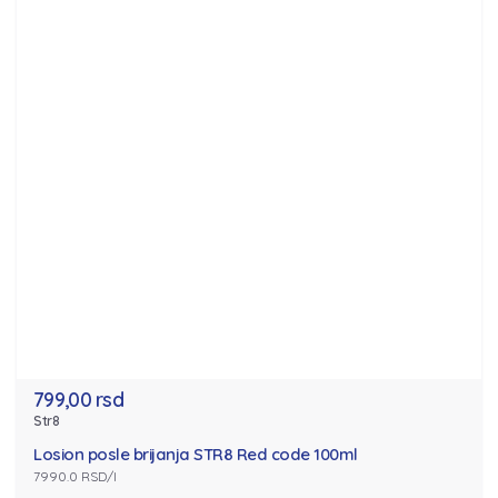
799,00 rsd
Str8
Losion posle brijanja STR8 Red code 100ml
7990.0 RSD/l