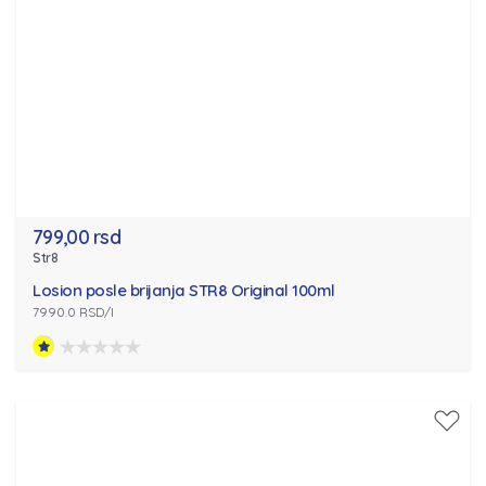
799,00 rsd
Str8
Losion posle brijanja STR8 Original 100ml
7990.0 RSD/l