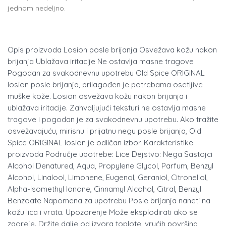
jednom nedeljno.
Opis proizvoda Losion posle brijanja Osvežava kožu nakon
brijanja Ublažava iritacije Ne ostavlja masne tragove
Pogodan za svakodnevnu upotrebu Old Spice ORIGINAL
losion posle brijanja, prilagođen je potrebama osetljive
muške kože. Losion osvežava kožu nakon brijanja i
ublažava iritacije. Zahvaljujući teksturi ne ostavlja masne
tragove i pogodan je za svakodnevnu upotrebu. Ako tražite
osvežavajuću, mirisnu i prijatnu negu posle brijanja, Old
Spice ORIGINAL losion je odličan izbor. Karakteristike
proizvoda Područje upotrebe: Lice Dejstvo: Nega Sastojci
Alcohol Denatured, Aqua, Propylene Glycol, Parfum, Benzyl
Alcohol, Linalool, Limonene, Eugenol, Geraniol, Citronellol,
Alpha-Isomethyl Ionone, Cinnamyl Alcohol, Citral, Benzyl
Benzoate Napomena za upotrebu Posle brijanja naneti na
kožu lica i vrata. Upozorenje Može eksplodirati ako se
zagreje. Držite dalje od izvora toplote, vrućih površina,