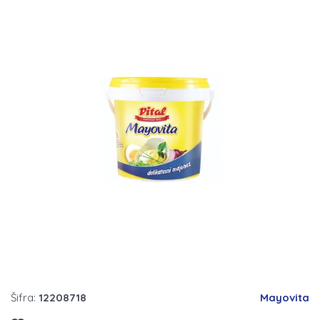
Šifra:
12208718
Mayovita