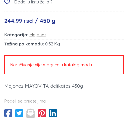
Dodaj u listu želja ?
244.99 rsd / 450 g
Kategorija:
Majonez
Težina po komadu:
0.52 Kg
Naručivanje nije moguće u katalog modu
Majonez MAYOVITA delikates 450g
Podeli sa prijateljima