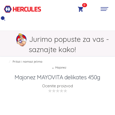
0
Jurimo popuste za vas -
saznajte kako!
Prilozi i namazi jelima
← Majonez
Majonez MAYOVITA delikates 450g
Ocenite proizvod