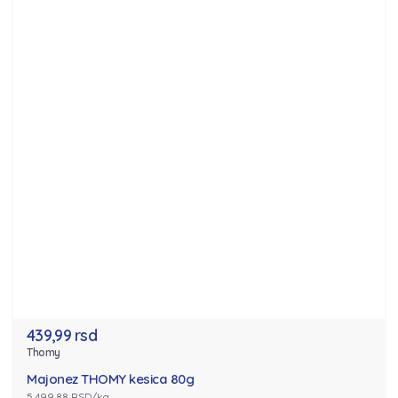
439,99 rsd
Thomy
Majonez THOMY kesica 80g
5,499.88 RSD/kg