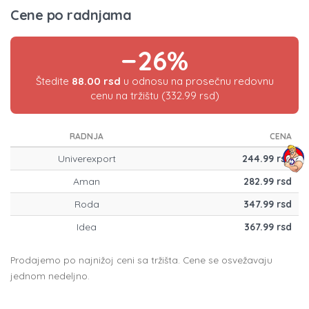
Cene po radnjama
−26%
Štedite
88.00 rsd
u odnosu na prosečnu redovnu
cenu na tržištu (332.99 rsd)
RADNJA
CENA
Univerexport
244.99 rsd
Aman
282.99 rsd
Roda
347.99 rsd
Idea
367.99 rsd
Prodajemo po najnižoj ceni sa tržišta. Cene se osvežavaju
jednom nedeljno.