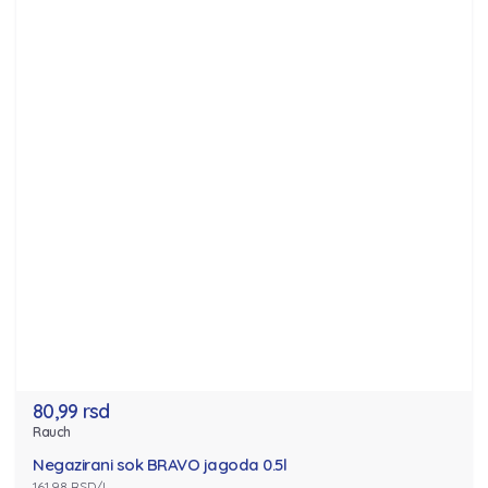
80,99 rsd
Rauch
Negazirani sok BRAVO jagoda 0.5l
161.98 RSD/l