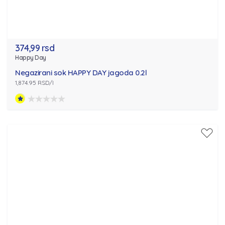
374,99 rsd
Happy Day
Negazirani sok HAPPY DAY jagoda 0.2l
1,874.95 RSD/l