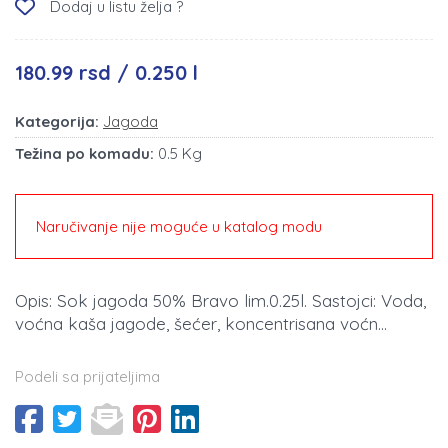
Dodaj u listu želja ?
180.99 rsd / 0.250 l
Kategorija:
Jagoda
Težina po komadu:
0.5 Kg
Naručivanje nije moguće u katalog modu
Opis: Sok jagoda 50% Bravo lim.0.25l. Sastojci: Voda,
voćna kaša jagode, šećer, koncentrisana voćn...
Podeli sa prijateljima