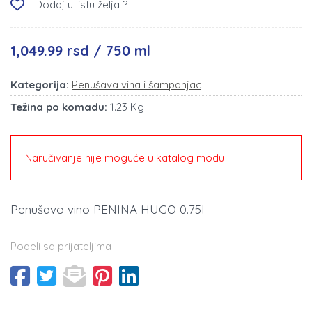
Dodaj u listu želja ?
1,049.99 rsd / 750 ml
Kategorija:
Penušava vina i šampanjac
Težina po komadu:
1.23 Kg
Naručivanje nije moguće u katalog modu
Penušavo vino PENINA HUGO 0.75l
Podeli sa prijateljima