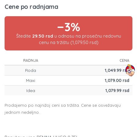
Cene po radnjama
−3%
Štedite
29.50 rsd
u odnosu na prosečnu redovnu
cenu na tržištu (1,079.50 rsd)
RADNJA
CENA
Roda
1,049.99 rsd
Maxi
1,079.00 rsd
Idea
1,079.99 rsd
Prodajemo po najnižoj ceni sa tržišta. Cene se osvežavaju
jednom nedeljno.