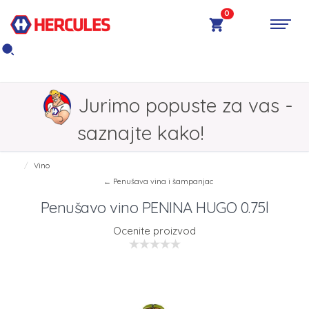
0
Jurimo popuste za vas -
saznajte kako!
Vino
← Penušava vina i šampanjac
Penušavo vino PENINA HUGO 0.75l
Ocenite proizvod