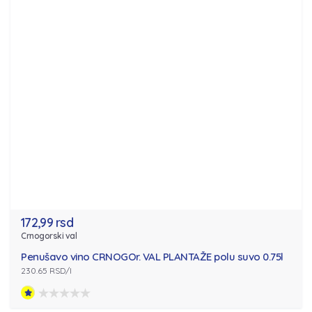
172,99 rsd
Crnogorski val
Penušavo vino CRNOGOr. VAL PLANTAŽE polu suvo 0.75l
230.65 RSD/l