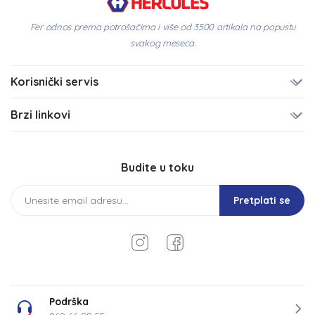
Fer odnos prema potrošačima i više od 3500 artikala na popustu
svakog meseca.
Korisnički servis
Brzi linkovi
Budite u toku
Pretplati se
Podrška