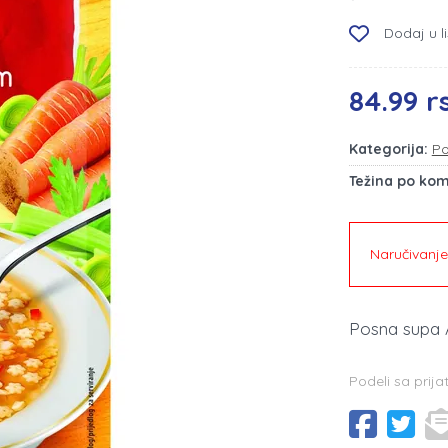
Dodaj u li
84.99 r
Kategorija:
Po
Težina po ko
Naručivanj
Posna supa
Podeli sa prija