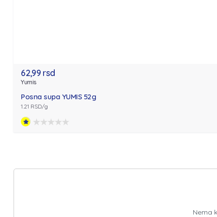
62,99 rsd
Yumis
Posna supa YUMIS 52g
1.21 RSD/g
Nema ko