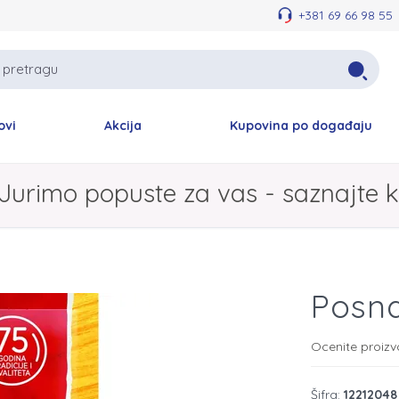
+381 69 66 98 55
ovi
Akcija
Kupovina po događaju
Jurimo popuste za vas - saznajte k
Posn
Ocenite proiz
Šifra:
12212048