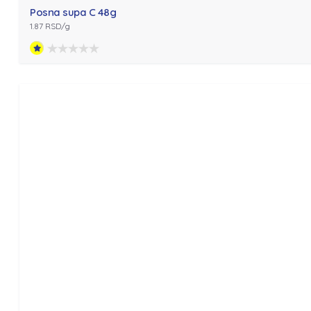
Posna supa C 48g
1.87 RSD/g