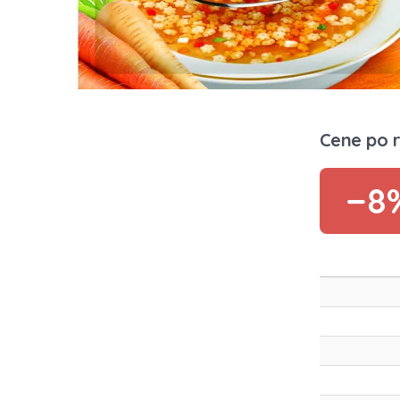
Cene po 
−8