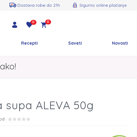
Dostava robe do 21h
Sigurno online plaćanje
0
0
Recepti
Saveti
Novosti
ako!
a supa ALEVA 50g
vod