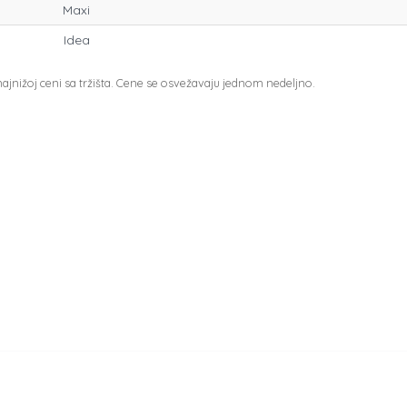
Maxi
Idea
jnižoj ceni sa tržišta. Cene se osvežavaju jednom nedeljno.