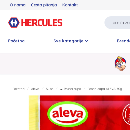
O nama
Česta pitanja
Kontakt
Početna
Sve kategorije
Brend
Početna
Aleva
Supe
← Posna supa
Posna supa ALEVA 50g