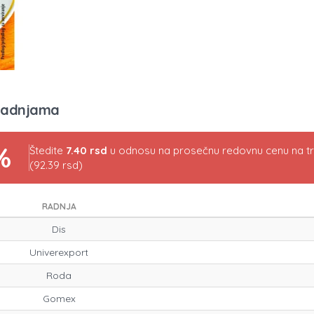
radnjama
%
Štedite
7.40 rsd
u odnosu na prosečnu redovnu cenu na tr
(92.39 rsd)
RADNJA
Dis
Univerexport
Roda
Gomex