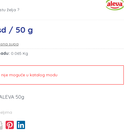
stu želja ?
sd / 50 g
sna supa
madu:
0.065 Kg
e nije moguće u katalog modu
 ALEVA 50g
teljima