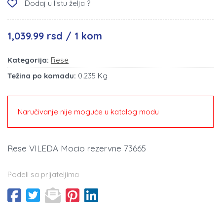
Dodaj u listu želja ?
1,039.99 rsd / 1 kom
Kategorija:
Rese
Težina po komadu:
0.235 Kg
Naručivanje nije moguće u katalog modu
Rese VILEDA Mocio rezervne 73665
Podeli sa prijateljima