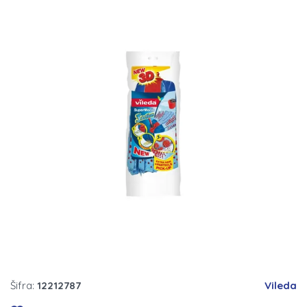
Šifra:
12212787
Vileda