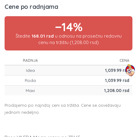
Cene po radnjama
−14%
Štedite
168.01 rsd
u odnosu na prosečnu redovnu
cenu na tržištu (1,208.00 rsd)
RADNJA
CENA
Idea
1,039.99 rsd
Roda
1,039.99 rsd
Maxi
1,208.00 rsd
Prodajemo po najnižoj ceni sa tržišta. Cene se osvežavaju
jednom nedeljno.