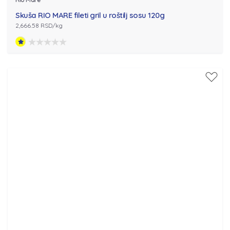
Skuša RIO MARE fileti gril u roštilj sosu 120g
2,666.58 RSD/kg