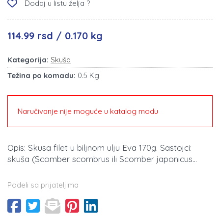
Dodaj u listu želja ?
114.99 rsd / 0.170 kg
Kategorija:
Skuša
Težina po komadu:
0.5 Kg
Naručivanje nije moguće u katalog modu
Opis: Skusa filet u biljnom ulju Eva 170g. Sastojci:
skuša (Scomber scombrus ili Scomber japonicus...
Podeli sa prijateljima