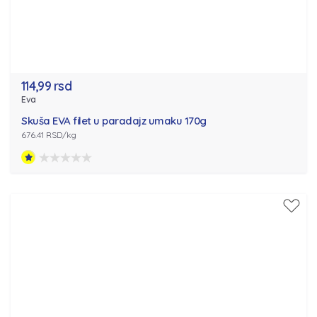
114,99 rsd
Eva
Skuša EVA filet u paradajz umaku 170g
676.41 RSD/kg