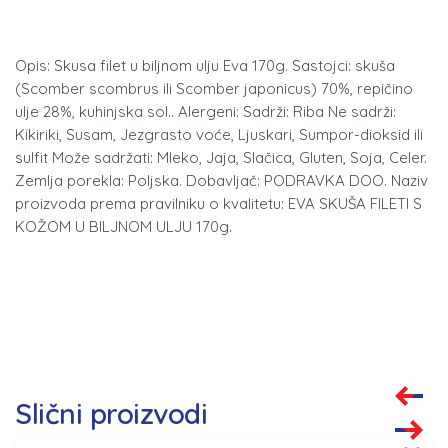
Opis: Skusa filet u biljnom ulju Eva 170g. Sastojci: skuša
(Scomber scombrus ili Scomber japonicus) 70%, repičino
ulje 28%, kuhinjska sol.. Alergeni: Sadrži: Riba Ne sadrži:
Kikiriki, Susam, Jezgrasto voće, Ljuskari, Sumpor-dioksid ili
sulfit Može sadržati: Mleko, Jaja, Slačica, Gluten, Soja, Celer.
Zemlja porekla: Poljska. Dobavljač: PODRAVKA DOO. Naziv
proizvoda prema pravilniku o kvalitetu: EVA SKUŠA FILETI S
KOŽOM U BILJNOM ULJU 170g.
Slični proizvodi