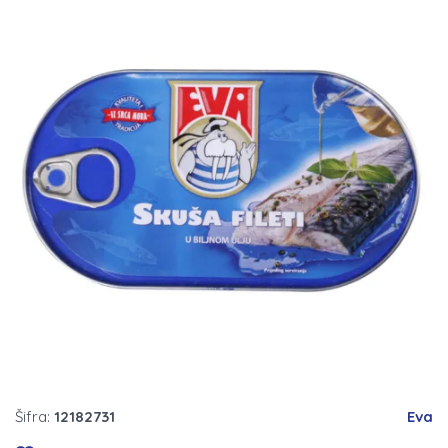
Šifra:
12182731
Eva