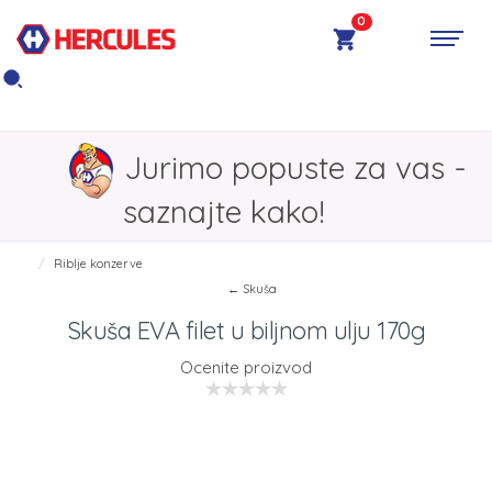
0
Jurimo popuste za vas -
saznajte kako!
Riblje konzerve
← Skuša
Skuša EVA filet u biljnom ulju 170g
Ocenite proizvod