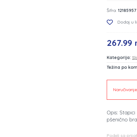
Šifra:
12185957
Dodaj u li
267.99 
Kategorija:
Sl
Težina po ko
Naručivanj
Opis: Stapici
pšenično brašno
Podeli sa prija