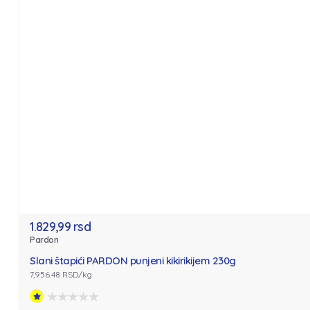
1.829,99 rsd
Pardon
Slani štapići PARDON punjeni kikirikijem 230g
7,956.48 RSD/kg