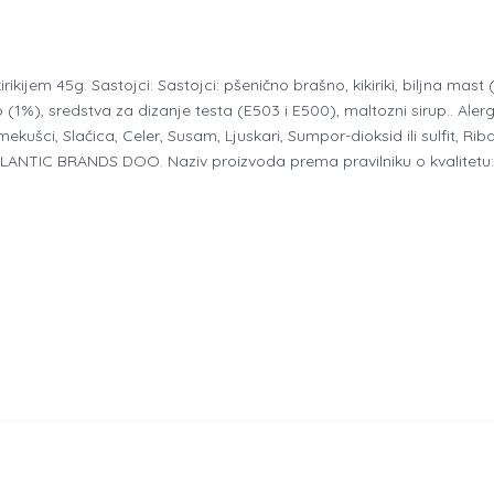
irikijem 45g. Sastojci: Sastojci: pšenično brašno, kikiriki, biljna mast
(1%), sredstva za dizanje testa (E503 i E500), maltozni sirup.. Alergen
 mekušci, Slačica, Celer, Susam, Ljuskari, Sumpor-dioksid ili sulfit, Ri
TLANTIC BRANDS DOO. Naziv proizvoda prema pravilniku o kvalitetu: