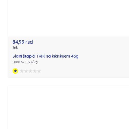
84,99 rsd
Trik
Slani štapići TRIK sa kikirikijem 45g
1,888.67 RSD/kg