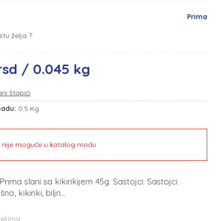
Prima
stu želja ?
rsd / 0.045 kg
ani štapići
madu:
0.5 Kg
e nije moguće u katalog modu
 Prima slani sa kikirikijem 45g. Sastojci: Sastojci:
, kikiriki, biljn...
teljima