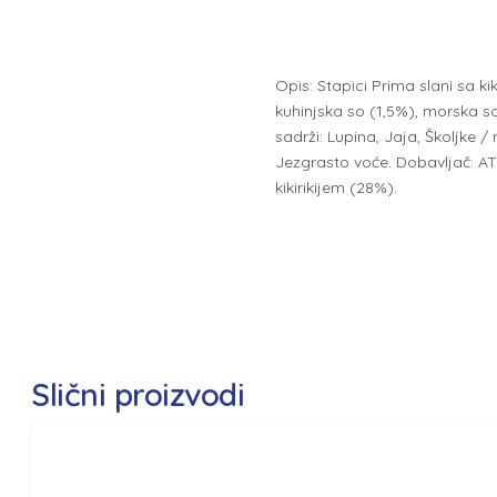
Opis: Stapici Prima slani sa kik
kuhinjska so (1,5%), morska so 
sadrži: Lupina, Jaja, Školjke /
Jezgrasto voće. Dobavljač: A
kikirikijem (28%).
Slični proizvodi