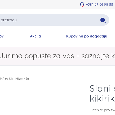
+381 69 66 98 55
ovi
Akcija
Kupovina po događaju
Jurimo popuste za vas - saznajte k
IMA sa kikirikijem 45g
Slani
kikir
Ocenite proiz