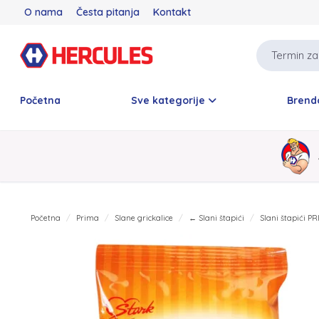
O nama
Česta pitanja
Kontakt
Početna
Sve kategorije
Brend
Početna
Prima
Slane grickalice
← Slani štapići
Slani štapići PR