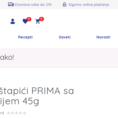
Dostava robe do 21h
Sigurno online plaćanje
0
0
Recepti
Saveti
Novosti
ako!
 štapići PRIMA sa
ikijem 45g
vod