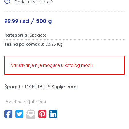
Dodaj u listu želja ?
99.99 rsd / 500 g
Kategorija:
Špagete
Težina po komadu:
0.525 Kg
Naručivanje nije moguće u katalog modu
Špagete DANUBIUS šuplje 500g
Podeli sa prijateljima