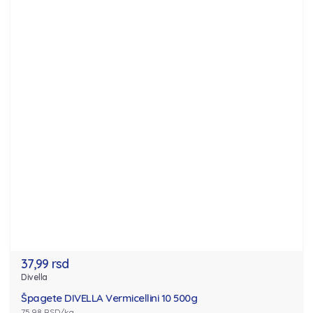
37,99 rsd
Divella
Špagete DIVELLA Vermicellini 10 500g
75.98 RSD/kg