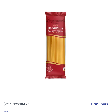
Šifra:
12218476
Danubius