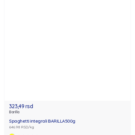
323,49 rsd
Barilla
Spaghetti integrali BARILLA500g
646.98 RSD/kg