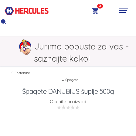
0
Jurimo popuste za vas -
saznajte kako!
Testenine
← Špagete
Špagete DANUBIUS šuplje 500g
Ocenite proizvod