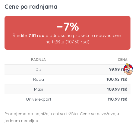
Cene po radnjama
−7%
Štedite
7.31 rsd
u odnosu na prosečnu redovnu cenu
na tržištu (107.30 rsd)
RADNJA
CENA
Dis
99.99 rsd
Roda
100.92 rsd
Maxi
109.99 rsd
Univerexport
110.99 rsd
Prodajemo po najnižoj ceni sa tržišta. Cene se osvežavaju
jednom nedeljno.