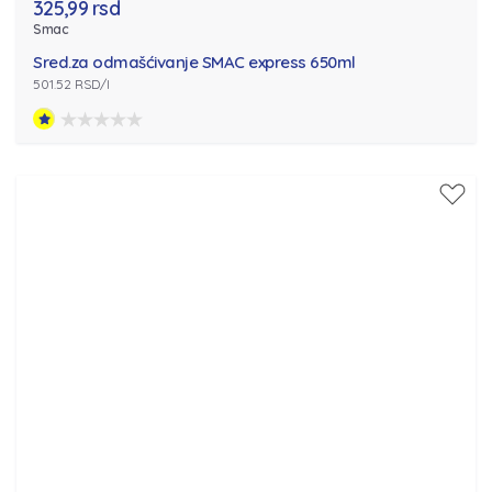
325,99 rsd
Smac
Sred.za odmašćivanje SMAC express 650ml
501.52 RSD/l