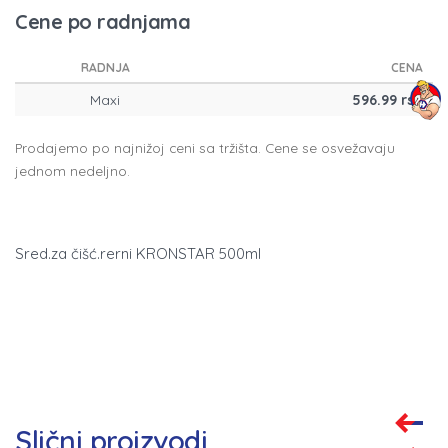
Cene po radnjama
RADNJA
CENA
Maxi
596.99 rsd
Prodajemo po najnižoj ceni sa tržišta. Cene se osvežavaju
jednom nedeljno.
Sred.za čišć.rerni KRONSTAR 500ml
Slični proizvodi