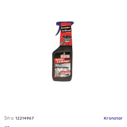
Šifra:
12214967
Kronstar