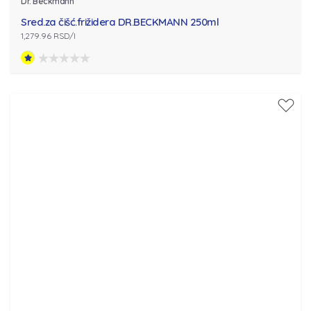
Dr. Beckmann
Sred.za čišć.frižidera DR.BECKMANN 250ml
1,279.96 RSD/l