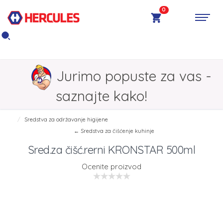
0
Jurimo popuste za vas -
saznajte kako!
Sredstva za održavanje higijene
← Sredstva za čišćenje kuhinje
Sred.za čišć.rerni KRONSTAR 500ml
Ocenite proizvod