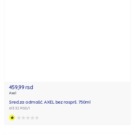
459,99 rsd
Axel
Sred.za odmašć. AXEL bez rasprš. 750ml
613.32 RSD/l